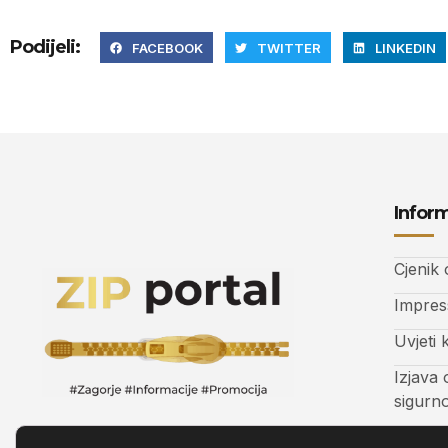
Podijeli:
FACEBOOK
TWITTER
LINKEDIN
Inform
Cjenik
Impre
Uvjeti 
Izjava 
sigurn
Kontak