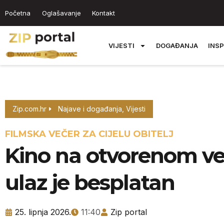
Početna
Oglašavanje
Kontakt
VIJESTI
DOGAĐANJA
INSP
Zip.com.hr
Najave i događanja
,
Vijesti
FILMSKA VEČER ZA CIJELU OBITELJ
Kino na otvorenom ve
ulaz je besplatan
25. lipnja 2026.
11:40
Zip portal