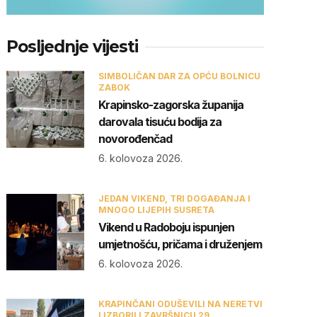
Posljednje vijesti
SIMBOLIČAN DAR ZA OPĆU BOLNICU
ZABOK
Krapinsko-zagorska županija
darovala tisuću bodija za
novorođenčad
6. kolovoza 2026.
JEDAN VIKEND, TRI DOGAĐANJA I
MNOGO LIJEPIH SUSRETA
Vikend u Radoboju ispunjen
umjetnošću, pričama i druženjem
6. kolovoza 2026.
KRAPINČANI ODUŠEVILI NA NERETVI
I IZBORILI ZAVRŠNICU 29.