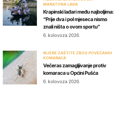
MARATONA LAĐA
Krapinski lađari među najboljima:
“Prije dva i pol mjeseca nismo
znali ništa o ovom sportu”
6. kolovoza 2026.
MJERE ZAŠTITE ZBOG POVEĆANIH
KOMARACA
Večeras zamagljivanje protiv
komaraca u Općini Pušća
6. kolovoza 2026.