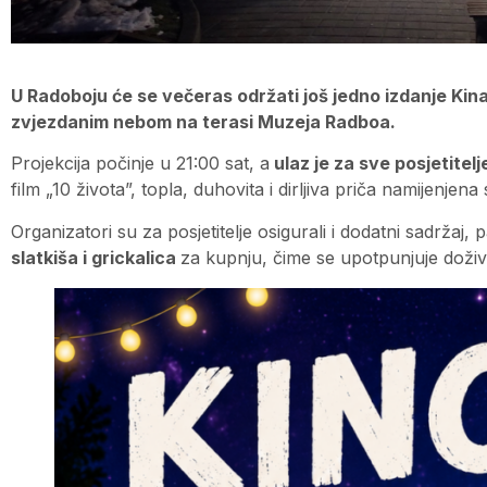
U Radoboju će se večeras održati još jedno izdanje Kin
zvjezdanim nebom na terasi Muzeja Radboa.
Projekcija počinje u 21:00 sat, a
ulaz je za sve posjetitel
film „10 života”, topla, duhovita i dirljiva priča namijenjen
Organizatori su za posjetitelje osigurali i dodatni sadržaj,
slatkiša i grickalica
za kupnju, čime se upotpunjuje doživl