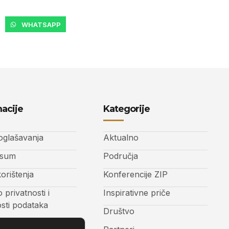
WHATSAPP
acije
Kategorije
 oglašavanja
Aktualno
ssum
Područja
korištenja
Konferencije ZIP
o privatnosti i
Inspirativne priče
osti podataka
Društvo
t