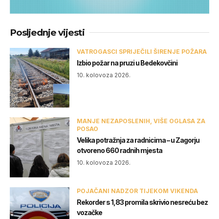
Posljednje vijesti
VATROGASCI SPRIJEČILI ŠIRENJE POŽARA
Izbio požar na pruzi u Bedekovčini
10. kolovoza 2026.
MANJE NEZAPOSLENIH, VIŠE OGLASA ZA
POSAO
Velika potražnja za radnicima – u Zagorju
otvoreno 660 radnih mjesta
10. kolovoza 2026.
POJAČANI NADZOR TIJEKOM VIKENDA
Rekorder s 1,83 promila skrivio nesreću bez
vozačke