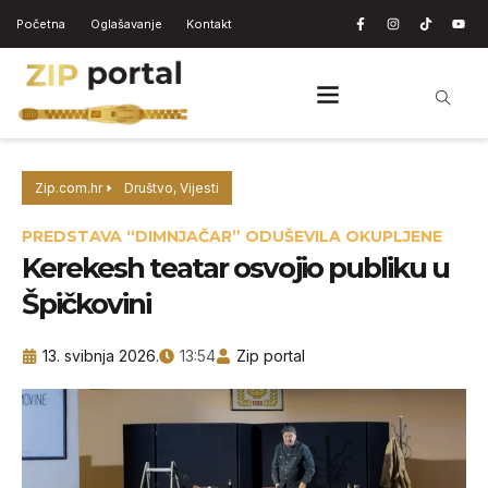
Početna
Oglašavanje
Kontakt
Zip.com.hr
Društvo
,
Vijesti
PREDSTAVA “DIMNJAČAR” ODUŠEVILA OKUPLJENE
Kerekesh teatar osvojio publiku u
Špičkovini
13. svibnja 2026.
13:54
Zip portal