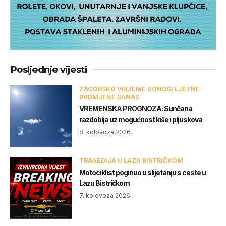
Posljednje vijesti
ZAGORSKO VRIJEME DONOSI LJETNE
PROMJENE DANAS
VREMENSKA PROGNOZA: Sunčana
razdoblja uz mogućnost kiše i pljuskova
8. kolovoza 2026.
TRAGEDIJA U LAZU BISTRIČKOM
Motociklist poginuo u slijetanju s ceste u
Lazu Bistričkom
7. kolovoza 2026.