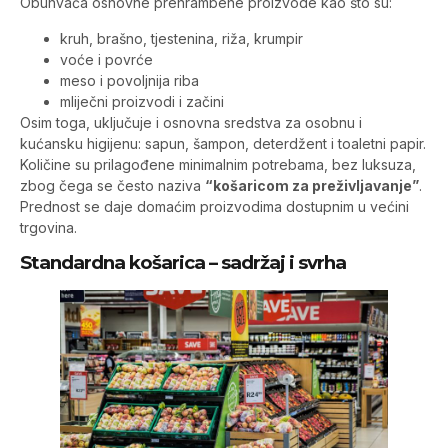
Obuhvaća osnovne prehrambene proizvode kao što su:
kruh, brašno, tjestenina, riža, krumpir
voće i povrće
meso i povoljnija riba
mliječni proizvodi i začini
Osim toga, uključuje i osnovna sredstva za osobnu i
kućansku higijenu: sapun, šampon, deterdžent i toaletni papir.
Količine su prilagođene minimalnim potrebama, bez luksuza,
zbog čega se često naziva
“košaricom za preživljavanje”
.
Prednost se daje domaćim proizvodima dostupnim u većini
trgovina.
Standardna košarica – sadržaj i svrha