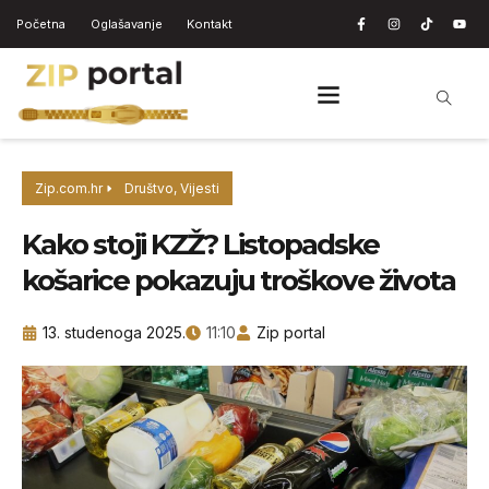
Početna
Oglašavanje
Kontakt
Zip.com.hr
Društvo
,
Vijesti
Kako stoji KZŽ? Listopadske
košarice pokazuju troškove života
13. studenoga 2025.
11:10
Zip portal