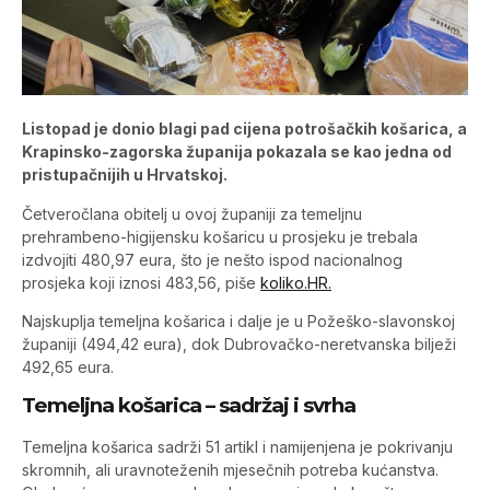
Listopad je donio blagi pad cijena potrošačkih košarica, a
Krapinsko-zagorska županija pokazala se kao jedna od
pristupačnijih u Hrvatskoj.
Četveročlana obitelj u ovoj županiji za temeljnu
prehrambeno-higijensku košaricu u prosjeku je trebala
izdvojiti 480,97 eura, što je nešto ispod nacionalnog
prosjeka koji iznosi 483,56, piše
koliko.HR.
Najskuplja temeljna košarica i dalje je u Požeško-slavonskoj
županiji (494,42 eura), dok Dubrovačko-neretvanska bilježi
492,65 eura.
Temeljna košarica – sadržaj i svrha
Temeljna košarica sadrži 51 artikl i namijenjena je pokrivanju
skromnih, ali uravnoteženih mjesečnih potreba kućanstva.