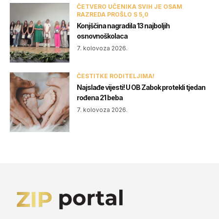
ČETVERO UČENIKA SVIH JE OSAM
RAZREDA PROŠLO S 5,0
Konjščina nagradila 13 najboljih
osnovnoškolaca
7. kolovoza 2026.
ČESTITKE RODITELJIMA!
Najslađe vijesti! U OB Zabok protekli tjedan
rođena 21 beba
7. kolovoza 2026.