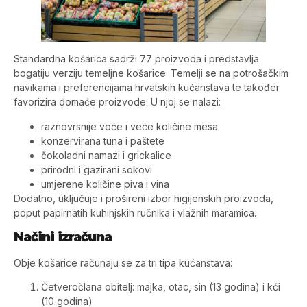
Standardna košarica sadrži 77 proizvoda i predstavlja
bogatiju verziju temeljne košarice. Temelji se na potrošačkim
navikama i preferencijama hrvatskih kućanstava te također
favorizira domaće proizvode. U njoj se nalazi:
raznovrsnije voće i veće količine mesa
konzervirana tuna i paštete
čokoladni namazi i grickalice
prirodni i gazirani sokovi
umjerene količine piva i vina
Dodatno, uključuje i prošireni izbor higijenskih proizvoda,
poput papirnatih kuhinjskih ručnika i vlažnih maramica.
Načini izračuna
Obje košarice računaju se za tri tipa kućanstava:
Četveročlana obitelj: majka, otac, sin (13 godina) i kći
(10 godina)