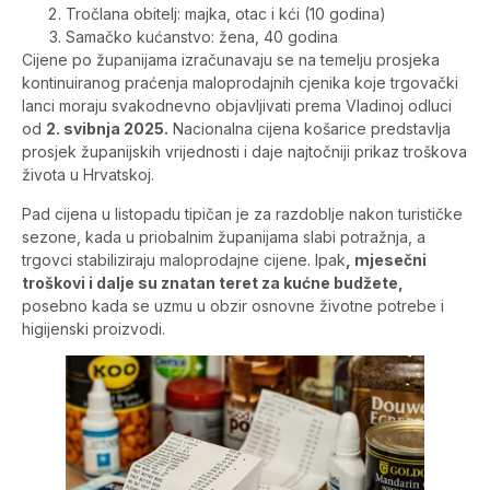
Tročlana obitelj: majka, otac i kći (10 godina)
Samačko kućanstvo: žena, 40 godina
Cijene po županijama izračunavaju se na temelju prosjeka
kontinuiranog praćenja maloprodajnih cjenika koje trgovački
lanci moraju svakodnevno objavljivati prema Vladinoj odluci
od
2. svibnja 2025.
Nacionalna cijena košarice predstavlja
prosjek županijskih vrijednosti i daje najtočniji prikaz troškova
života u Hrvatskoj.
Pad cijena u listopadu tipičan je za razdoblje nakon turističke
sezone, kada u priobalnim županijama slabi potražnja, a
trgovci stabiliziraju maloprodajne cijene. Ipak
, mjesečni
troškovi i dalje su znatan teret za kućne budžete,
posebno kada se uzmu u obzir osnovne životne potrebe i
higijenski proizvodi.