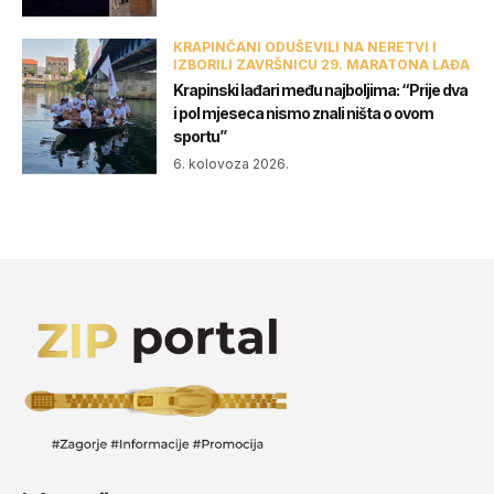
KRAPINČANI ODUŠEVILI NA NERETVI I
IZBORILI ZAVRŠNICU 29. MARATONA LAĐA
Krapinski lađari među najboljima: “Prije dva
i pol mjeseca nismo znali ništa o ovom
sportu”
6. kolovoza 2026.