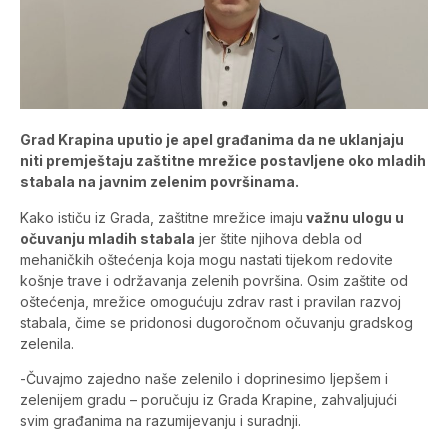
Grad Krapina uputio je apel građanima da ne uklanjaju
niti premještaju zaštitne mrežice postavljene oko mladih
stabala na javnim zelenim površinama.
Kako ističu iz Grada, zaštitne mrežice imaju
važnu ulogu u
očuvanju mladih stabala
jer štite njihova debla od
mehaničkih oštećenja koja mogu nastati tijekom redovite
košnje trave i održavanja zelenih površina. Osim zaštite od
oštećenja, mrežice omogućuju zdrav rast i pravilan razvoj
stabala, čime se pridonosi dugoročnom očuvanju gradskog
zelenila.
-Čuvajmo zajedno naše zelenilo i doprinesimo ljepšem i
zelenijem gradu – poručuju iz Grada Krapine, zahvaljujući
svim građanima na razumijevanju i suradnji.