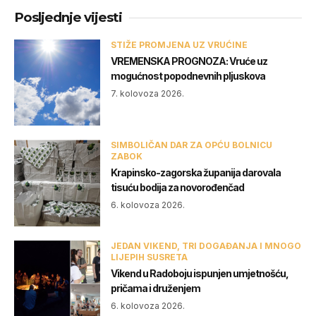
Posljednje vijesti
STIŽE PROMJENA UZ VRUĆINE
VREMENSKA PROGNOZA: Vruće uz
mogućnost popodnevnih pljuskova
7. kolovoza 2026.
SIMBOLIČAN DAR ZA OPĆU BOLNICU
ZABOK
Krapinsko-zagorska županija darovala
tisuću bodija za novorođenčad
6. kolovoza 2026.
JEDAN VIKEND, TRI DOGAĐANJA I MNOGO
LIJEPIH SUSRETA
Vikend u Radoboju ispunjen umjetnošću,
pričama i druženjem
6. kolovoza 2026.