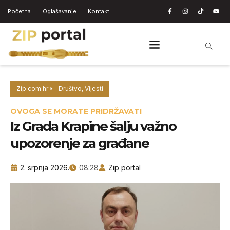
Početna
Oglašavanje
Kontakt
Zip.com.hr
Društvo
,
Vijesti
OVOGA SE MORATE PRIDRŽAVATI
Iz Grada Krapine šalju važno
upozorenje za građane
2. srpnja 2026.
08:28
Zip portal