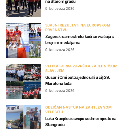
na Starom gradu
9. kolovoza 2026.
SJAJNI REZULTATI NA EUROPSKOM
PRVENSTVU
Zagorski samostrelci kući se vraćaju s
brojnim medaljama
9. kolovoza 2026.
VELIKA BORBA ZAVRŠILA ZAJEDNIČKIM
SLAVLJEM
Gusari i Crni put zajedno ušli u cilj 29.
Maratona lađa
9. kolovoza 2026.
ODLIČAN NASTUP NA ZAHTJEVNOM
VELEBITU
Luka Kranjčec osvojio sedmo mjesto na
Starigradu