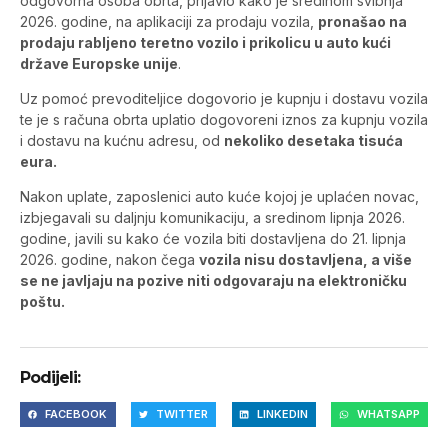
odgovorna osoba obrta, prijavio kako je sredinom svibnja
2026. godine, na aplikaciji za prodaju vozila,
pronašao na
prodaju rabljeno teretno vozilo i prikolicu u auto kući
države Europske unije
.
Uz pomoć prevoditeljice dogovorio je kupnju i dostavu vozila
te je s računa obrta uplatio dogovoreni iznos za kupnju vozila
i dostavu na kućnu adresu, od
nekoliko desetaka tisuća
eura.
Nakon uplate, zaposlenici auto kuće kojoj je uplaćen novac,
izbjegavali su daljnju komunikaciju, a sredinom lipnja 2026.
godine, javili su kako će vozila biti dostavljena do 21. lipnja
2026. godine, nakon čega
vozila nisu dostavljena, a više
se ne javljaju na pozive niti odgovaraju na elektroničku
poštu.
Podijeli:
FACEBOOK
TWITTER
LINKEDIN
WHATSAPP