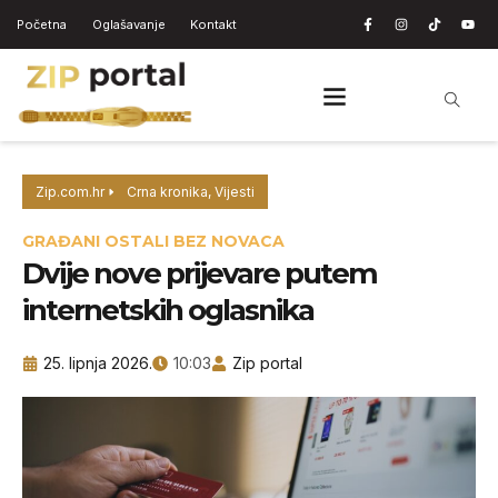
Početna
Oglašavanje
Kontakt
Zip.com.hr
Crna kronika
,
Vijesti
GRAĐANI OSTALI BEZ NOVACA
Dvije nove prijevare putem
internetskih oglasnika
25. lipnja 2026.
10:03
Zip portal