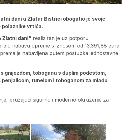
atni dani u Zlatar Bistrici obogatio je svoje
 polaznike vrtića.
 Zlatni dani“
realiziran je uz potporu
nciralo nabavu opreme s iznosom od 13.391,88 eura.
a oprema je nabavljena putem postupka jednostavne
a s gnijezdom, toboganu s duplim podestom,
 s penjalicom, tunelom i toboganom za mlađu
enje, pružajući sigurno i moderno okruženje za