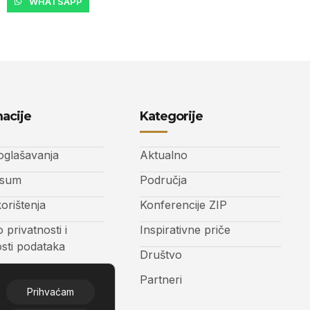
WHATSAPP
acije
Kategorije
 oglašavanja
Aktualno
ssum
Područja
korištenja
Konferencije ZIP
o privatnosti i
Inspirativne priče
osti podataka
Društvo
t
Partneri
Prihvaćam