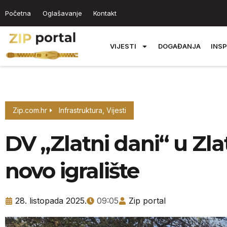
Početna
Oglašavanje
Kontakt
VIJESTI
DOGAĐANJA
INSP
Zip.com.hr
Infrastruktura
,
Vijesti
DV „Zlatni dani“ u Zlat
novo igralište
28. listopada 2025.
09:05
Zip portal