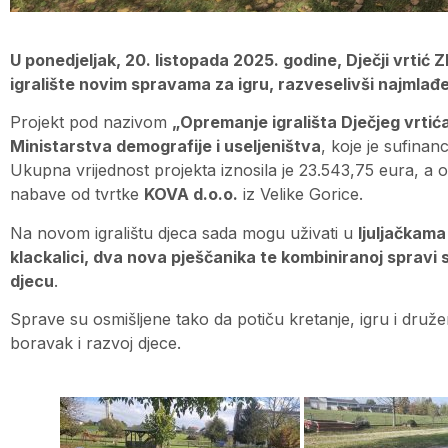
U ponedjeljak, 20. listopada 2025. godine, Dječji vrtić Zl
igralište novim spravama za igru, razveselivši najmlađe
Projekt pod nazivom
„Opremanje igrališta Dječjeg vrtića
Ministarstva demografije i useljeništva
, koje je sufina
Ukupna vrijednost projekta iznosila je 23.543,75 eura, 
nabave od tvrtke
KOVA d.o.o.
iz Velike Gorice.
Na novom igralištu djeca sada mogu uživati u
ljuljačkam
klackalici, dva nova pješčanika te kombiniranoj spravi
djecu
.
Sprave su osmišljene tako da potiču kretanje, igru i druž
boravak i razvoj djece.