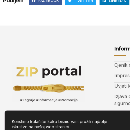
Podijeli:
FACEBOOK
TWITTER
LINKEDIN
Inform
Cjenik
Impre
Uvjeti 
Izjava 
sigurn
Kontak
Koristimo kolačiće kako bismo vam pružili najbolje
iskustvo na našoj web stranici.