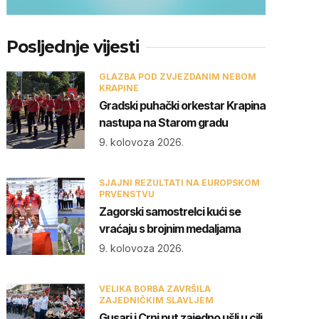
Posljednje vijesti
GLAZBA POD ZVJEZDANIM NEBOM
KRAPINE
Gradski puhački orkestar Krapina
nastupa na Starom gradu
9. kolovoza 2026.
SJAJNI REZULTATI NA EUROPSKOM
PRVENSTVU
Zagorski samostrelci kući se
vraćaju s brojnim medaljama
9. kolovoza 2026.
VELIKA BORBA ZAVRŠILA
ZAJEDNIČKIM SLAVLJEM
Gusari i Crni put zajedno ušli u cilj