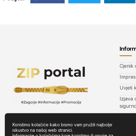
Inform
Cjenik
Impre
Uvjeti 
Izjava 
sigurn
Kontak
Koristimo kolačiće kako bismo vam pružili najbolje
iskustvo na našoj web stranici.
Informacije o kolačićima koje koristimo ili opcije za