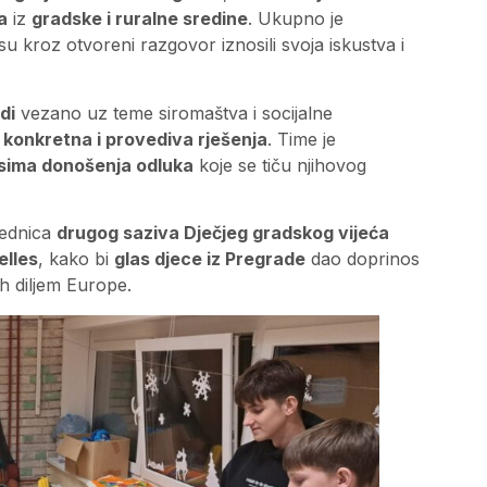
a
iz
gradske i ruralne sredine
. Ukupno je
i su kroz otvoreni razgovor iznosili svoja iskustva i
di
vezano uz teme siromaštva i socijalne
i
konkretna i provediva rješenja
. Time je
esima donošenja odluka
koje se tiču njihovog
sjednica
drugog saziva Dječjeg gradskog vijeća
elles
, kako bi
glas djece iz Pregrade
dao doprinos
ih diljem Europe.