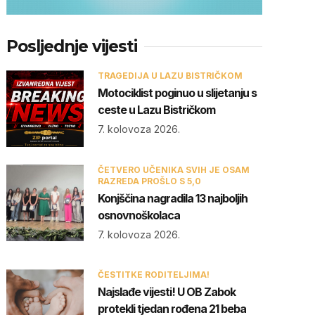
Posljednje vijesti
TRAGEDIJA U LAZU BISTRIČKOM
Motociklist poginuo u slijetanju s
ceste u Lazu Bistričkom
7. kolovoza 2026.
ČETVERO UČENIKA SVIH JE OSAM
RAZREDA PROŠLO S 5,0
Konjščina nagradila 13 najboljih
osnovnoškolaca
7. kolovoza 2026.
ČESTITKE RODITELJIMA!
Najslađe vijesti! U OB Zabok
protekli tjedan rođena 21 beba