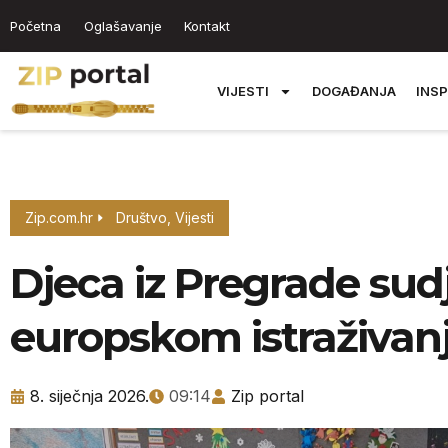
Početna
Oglašavanje
Kontakt
VIJESTI
DOGAĐANJA
INSP
Zip.com.hr
Društvo
,
Vijesti
Djeca iz Pregrade sud
europskom istraživan
8. siječnja 2026.
09:14
Zip portal