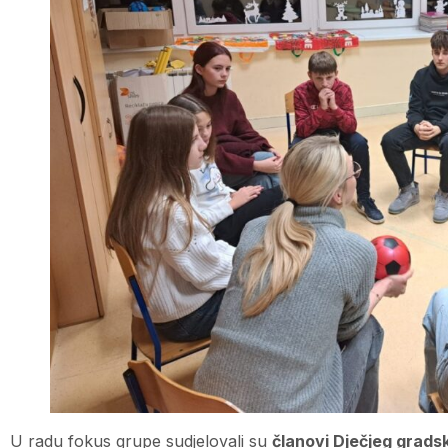
U radu fokus grupe sudjelovali su
članovi Dječjeg grads