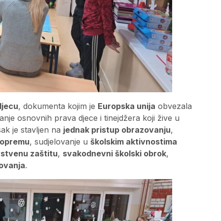
djecu
, dokumenta kojim je
Europska unija
obvezala
nje osnovnih prava djece i tinejdžera koji žive u
sak je stavljen na
jednak pristup obrazovanju
,
u opremu
, sudjelovanje u
školskim aktivnostima
stvenu zaštitu
,
svakodnevni školski obrok
,
novanja
.