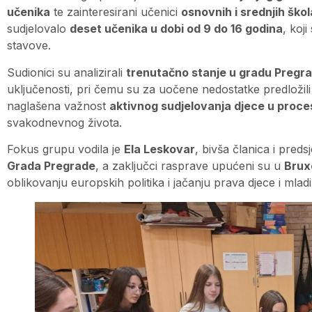
učenika
te zainteresirani učenici
osnovnih i srednjih škol
sudjelovalo
deset učenika u dobi od 9 do 16 godina
, koj
stavove.
Sudionici su analizirali
trenutačno stanje u gradu Pregra
uključenosti, pri čemu su za uočene nedostatke predložil
naglašena važnost
aktivnog sudjelovanja djece u proc
svakodnevnog života.
Fokus grupu vodila je
Ela Leskovar
, bivša članica i pred
Grada Pregrade
, a zaključci rasprave upućeni su u
Brux
oblikovanju europskih politika i jačanju prava djece i mlad