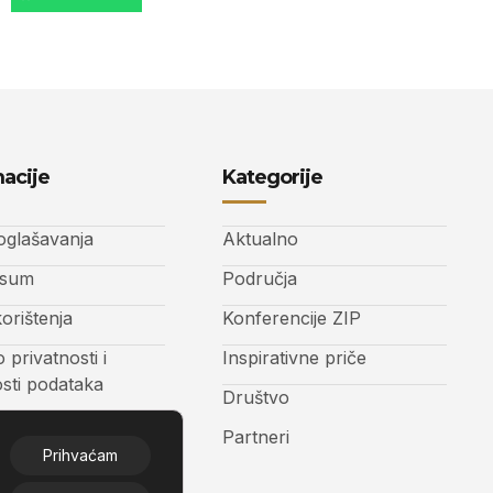
acije
Kategorije
 oglašavanja
Aktualno
ssum
Područja
korištenja
Konferencije ZIP
o privatnosti i
Inspirativne priče
osti podataka
Društvo
t
Partneri
Prihvaćam