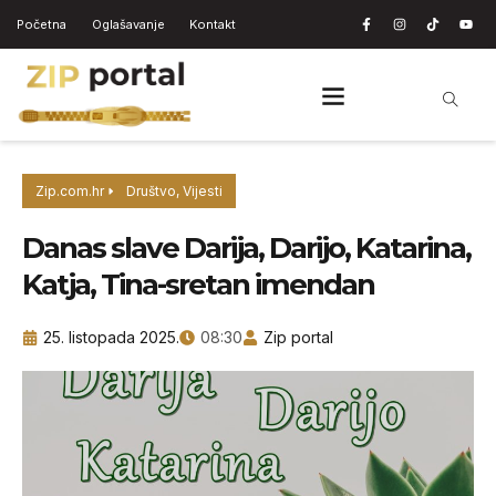
Početna
Oglašavanje
Kontakt
Zip.com.hr
Društvo
,
Vijesti
Danas slave Darija, Darijo, Katarina,
Katja, Tina-sretan imendan
25. listopada 2025.
08:30
Zip portal