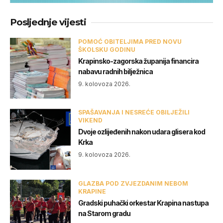
Posljednje vijesti
POMOĆ OBITELJIMA PRED NOVU
ŠKOLSKU GODINU
Krapinsko-zagorska županija financira
nabavu radnih bilježnica
9. kolovoza 2026.
SPAŠAVANJA I NESREĆE OBILJEŽILI
VIKEND
Dvoje ozlijeđenih nakon udara glisera kod
Krka
9. kolovoza 2026.
GLAZBA POD ZVJEZDANIM NEBOM
KRAPINE
Gradski puhački orkestar Krapina nastupa
na Starom gradu