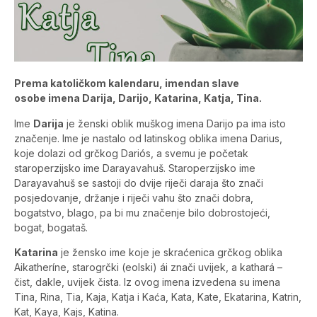
Prema katoličkom kalendaru, imendan slave
osobe imena Darija, Darijo, Katarina, Katja, Tina.
Ime
Darija
je ženski oblik muškog imena Darijo pa ima isto
značenje. Ime je nastalo od latinskog oblika imena Darius,
koje dolazi od grčkog Dariós, a svemu je početak
staroperzijsko ime Darayavahuš. Staroperzijsko ime
Darayavahuš se sastoji do dvije riječi daraja što znači
posjedovanje, držanje i riječi vahu što znači dobra,
bogatstvo, blago, pa bi mu značenje bilo dobrostojeći,
bogat, bogataš.
Katarina
je žensko ime koje je skraćenica grčkog oblika
Aikatheríne, starogrčki (eolski) ái znači uvijek, a kathará –
čist, dakle, uvijek čista. Iz ovog imena izvedena su imena
Tina, Rina, Tia, Kaja, Katja i Kaća, Kata, Kate, Ekatarina, Katrin,
Kat, Kaya, Kajs, Katina.