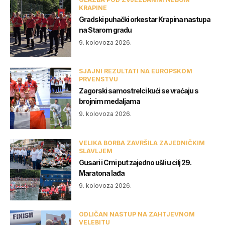
KRAPINE
Gradski puhački orkestar Krapina nastupa
na Starom gradu
9. kolovoza 2026.
SJAJNI REZULTATI NA EUROPSKOM
PRVENSTVU
Zagorski samostrelci kući se vraćaju s
brojnim medaljama
9. kolovoza 2026.
VELIKA BORBA ZAVRŠILA ZAJEDNIČKIM
SLAVLJEM
Gusari i Crni put zajedno ušli u cilj 29.
Maratona lađa
9. kolovoza 2026.
ODLIČAN NASTUP NA ZAHTJEVNOM
VELEBITU