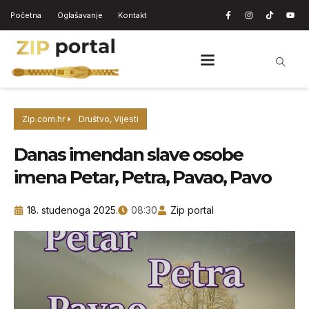
Početna
Oglašavanje
Kontakt
Zip.com.hr
Društvo
,
Vijesti
Danas imendan slave osobe
imena Petar, Petra, Pavao, Pavo
18. studenoga 2025.
08:30
Zip portal