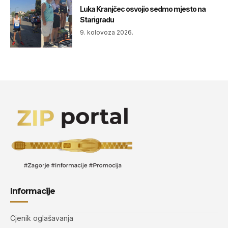
Luka Kranjčec osvojio sedmo mjesto na
Starigradu
9. kolovoza 2026.
Informacije
Cjenik oglašavanja