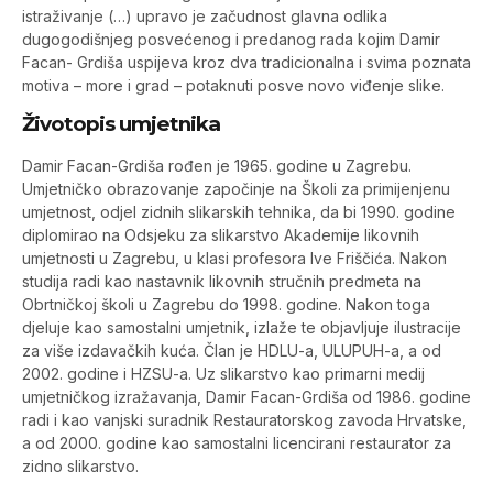
istraživanje (…) upravo je začudnost glavna odlika
dugogodišnjeg posvećenog i predanog rada kojim Damir
Facan- Grdiša uspijeva kroz dva tradicionalna i svima poznata
motiva – more i grad – potaknuti posve novo viđenje slike.
Životopis umjetnika
Damir Facan-Grdiša rođen je 1965. godine u Zagrebu.
Umjetničko obrazovanje započinje na Školi za primijenjenu
umjetnost, odjel zidnih slikarskih tehnika, da bi 1990. godine
diplomirao na Odsjeku za slikarstvo Akademije likovnih
umjetnosti u Zagrebu, u klasi profesora Ive Friščića. Nakon
studija radi kao nastavnik likovnih stručnih predmeta na
Obrtničkoj školi u Zagrebu do 1998. godine. Nakon toga
djeluje kao samostalni umjetnik, izlaže te objavljuje ilustracije
za više izdavačkih kuća. Član je HDLU-a, ULUPUH-a, a od
2002. godine i HZSU-a. Uz slikarstvo kao primarni medij
umjetničkog izražavanja, Damir Facan-Grdiša od 1986. godine
radi i kao vanjski suradnik Restauratorskog zavoda Hrvatske,
a od 2000. godine kao samostalni licencirani restaurator za
zidno slikarstvo.