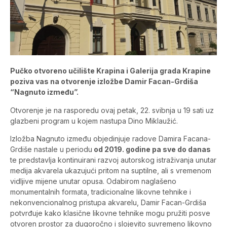
Pučko otvoreno učilište Krapina i Galerija grada Krapine
poziva vas na otvorenje izložbe Damir Facan-Grdiša
“Nagnuto između”.
Otvorenje je na rasporedu ovaj petak, 22. svibnja u 19 sati uz
glazbeni program u kojem nastupa Dino Miklaužić.
Izložba Nagnuto između objedinjuje radove Damira Facana-
Grdiše nastale u periodu
od 2019. godine pa sve do danas
te predstavlja kontinuirani razvoj autorskog istraživanja unutar
medija akvarela ukazujući pritom na suptilne, ali s vremenom
vidljive mijene unutar opusa. Odabirom naglašeno
monumentalnih formata, tradicionalne likovne tehnike i
nekonvencionalnog pristupa akvarelu, Damir Facan-Grdiša
potvrđuje kako klasične likovne tehnike mogu pružiti posve
otvoren prostor za dugoročno i slojevito suvremeno likovno