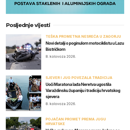
Posljednje vijesti
TEŠKA PROMETNA NESREĆA U ZAGORJU
Novi detalji o poginulom motociklistu u Lazu
Bistričkom
8. kolovoza 2026.
SJEVER I JUG POVEZALA TRADICIJA
Uoči Maratona lađa Neretva ugostila
Varaždinsku županiju i tradiciju hrvatskog
sjevera
8. kolovoza 2026.
POJAČAN PROMET PREMA JUGU
HRVATSKE