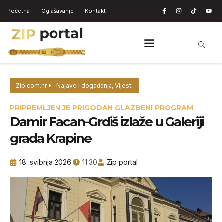
Početna
Oglašavanje
Kontakt
Zip.com.hr
Najave i događanja
,
Vijesti
PRIPREMLJEN JE PRIGODAN GLAZBENI PROGRAM
Damir Facan-Grdiš izlaže u Galeriji
grada Krapine
18. svibnja 2026.
11:30
Zip portal