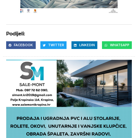
Podijeli:
FACEBOOK
TWITTER
LINKEDIN
WHATSAPP