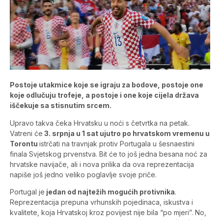
Postoje utakmice koje se igraju za bodove, postoje one
koje odlučuju trofeje, a postoje i one koje cijela država
iščekuje sa stisnutim srcem.
Upravo takva čeka Hrvatsku u noći s četvrtka na petak.
Vatreni će
3. srpnja u 1 sat ujutro po hrvatskom vremenu u
Torontu
istrčati na travnjak protiv Portugala u šesnaestini
finala Svjetskog prvenstva. Bit će to još jedna besana noć za
hrvatske navijače, ali i nova prilika da ova reprezentacija
napiše još jedno veliko poglavlje svoje priče.
Portugal je
jedan od najtežih mogućih protivnika
.
Reprezentacija prepuna vrhunskih pojedinaca, iskustva i
kvalitete, koja Hrvatskoj kroz povijest nije bila “po mjeri”. No,