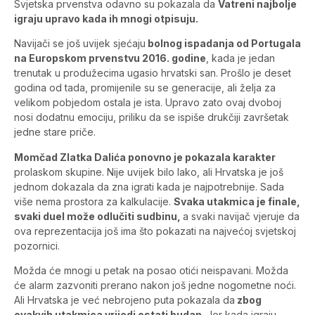
Svjetska prvenstva odavno su pokazala da
Vatreni najbolje
igraju upravo kada ih mnogi otpisuju.
Navijači se još uvijek sjećaju
bolnog ispadanja od Portugala
na Europskom prvenstvu 2016. godine
, kada je jedan
trenutak u produžecima ugasio hrvatski san. Prošlo je deset
godina od tada, promijenile su se generacije, ali želja za
velikom pobjedom ostala je ista. Upravo zato ovaj dvoboj
nosi dodatnu emociju, priliku da se ispiše drukčiji završetak
jedne stare priče.
Momčad Zlatka Dalića ponovno je pokazala karakter
prolaskom skupine. Nije uvijek bilo lako, ali Hrvatska je još
jednom dokazala da zna igrati kada je najpotrebnije. Sada
više nema prostora za kalkulacije.
Svaka utakmica je finale,
svaki duel može odlučiti sudbinu,
a svaki navijač vjeruje da
ova reprezentacija još ima što pokazati na najvećoj svjetskoj
pozornici.
Možda će mnogi u petak na posao otići neispavani. Možda
će alarm zazvoniti prerano nakon još jedne nogometne noći.
Ali Hrvatska je već nebrojeno puta pokazala da
zbog
ovakvih utakmica vrijedi ostati budan.
Jer kada igraju