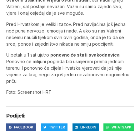
Vatreni, sat postaje nevažan. Važni su samo zajedništvo,
vjera i onaj osjećaj da je sve moguće.
Pred Hrvatskom je veliki izazov. Pred navijačima još jedna
noć puna nervoze, emocija i nade. A ako su nas Vatreni
nečemu naučili tijekom svih ovih godina, onda je to da se
srce, ponos i zajedništvo nikada ne smiju podcijeniti.
U petak u 1 sat ujutro
ponovno će stati svakodnevica
.
Ponovno će milijuni pogleda biti usmjereni prema jednom
terenu. I ponovno će cijela Hrvatska vjerovati da još nije
vrijeme za kraj, nego za još jednu nezaboravnu nogometnu
priču.
Foto: Screenshot HRT
Podijeli:
FACEBOOK
TWITTER
LINKEDIN
WHATSAPP