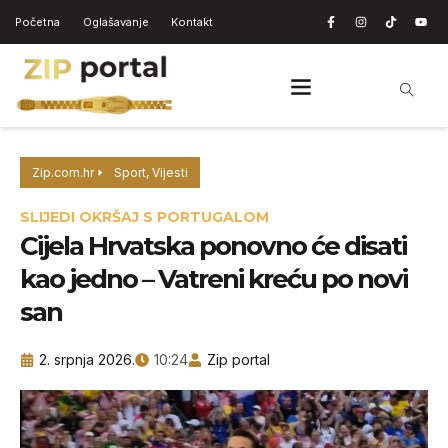
Početna
Oglašavanje
Kontakt
Zip.com.hr
Sport
,
Vijesti
SLIJEDI OKRŠAJ S PORTUGALOM
Cijela Hrvatska ponovno će disati
kao jedno – Vatreni kreću po novi
san
2. srpnja 2026.
10:24
Zip portal