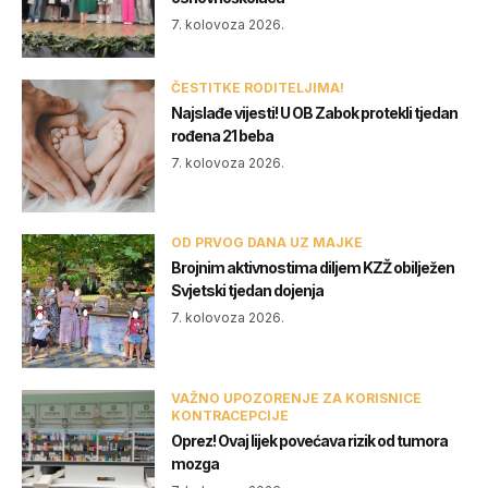
7. kolovoza 2026.
ČESTITKE RODITELJIMA!
Najslađe vijesti! U OB Zabok protekli tjedan
rođena 21 beba
7. kolovoza 2026.
OD PRVOG DANA UZ MAJKE
Brojnim aktivnostima diljem KZŽ obilježen
Svjetski tjedan dojenja
7. kolovoza 2026.
VAŽNO UPOZORENJE ZA KORISNICE
KONTRACEPCIJE
Oprez! Ovaj lijek povećava rizik od tumora
mozga