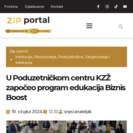
Početna
Oglašavanje
Kontakt
Zip.com.hr
Institucije
,
Obrazovanje
,
Poduzetništvo
,
Savjetovanje i
edukacija
U Poduzetničkom centru KZŽ
započeo program edukacija Biznis
Boost
19. ožujka 2024.
12:30
snjezanaleljak