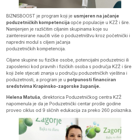
BIZNISBOOST je program koji je
usmjeren na jačanje
poduzetničkih kompetencija
opće populacije u KZŽ i šire.
Namijenjen je različitim ciljanim skupinama koje su
zainteresirane naučiti više o poduzetništvu kroz početnički i
napredni modul s ciljem jačanja
poduzetničkih kompetencija.
Ciljane skupine su fizičke osobe, potencijalni poduzetnici ili
zaposlenici kod pravnih i fizičkih osoba s područja KZŽ i šire
koji žele stjecati znanja u području poduzetničkih vještina i
poduzetnosti, a program je u
potpunosti financiran
sredstvima Krapinsko-zagorske županije.
Helena Matuša
, direktorica Poduzetničkog centra KZŽ
napomenula je da je Poduzetnički centar prošle godine
proveo ciklus od 9 sličnih edukacija za preko 260 polaznika.