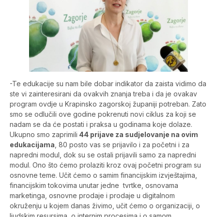
-Te edukacije su nam bile dobar indikator da zaista vidimo da
ste vi zainteresirani da ovakvih znanja treba i da je ovakav
program ovdje u Krapinsko zagorskoj županiji potreban. Zato
smo se odlučili ove godine pokrenuti novi ciklus za koji se
nadam se da će postati i praksa u godinama koje dolaze.
Ukupno smo zaprimili
44 prijave za sudjelovanje na ovim
edukacijama
, 80 posto vas se prijavilo i za početni i za
napredni modul, dok su se ostali prijavili samo za napredni
modul. Ono što ćemo prolaziti kroz ovaj početni program su
osnovne teme. Učit ćemo o samim financijskim izvještajima,
financijskim tokovima unutar jedne tvrtke, osnovama
marketinga, osnovne prodaje i prodaje u digitalnom
okruženju u kojem danas živimo, učit ćemo o organizaciji, o
ljudskim resursima, o internim procesima i o samom