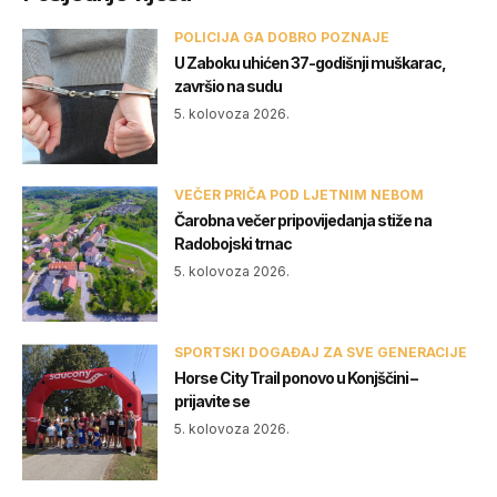
POLICIJA GA DOBRO POZNAJE
U Zaboku uhićen 37-godišnji muškarac,
završio na sudu
5. kolovoza 2026.
VEČER PRIČA POD LJETNIM NEBOM
Čarobna večer pripovijedanja stiže na
Radobojski trnac
5. kolovoza 2026.
SPORTSKI DOGAĐAJ ZA SVE GENERACIJE
Horse City Trail ponovo u Konjščini –
prijavite se
5. kolovoza 2026.