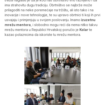
treba naglasiti je da je kod nas obrtništvo vrlo razvijeno i da
ima strahovitu dugu tradiciju. Obrtništvo se najbrže može
prilagoditi na neke poremećaje na tržištu, ali isto tako i na
inovacije i nove tehnologije, te su upravo obrtnici ti koji ih prvi
usvajaju i primjenjuju u svojem poslovanju. Imamo
izuzetnu
mrežu mentora
, i slobodno mogu reći da nema nitko takvu
mrežu mentora u Republici Hrvatskoj-poručio je
Kolar
te
kazao polaznicima da iskoriste tu mrežu mentora.