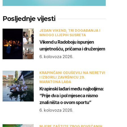
Posljednje vijesti
JEDAN VIKEND, TRI DOGAĐANJA I
MNOGO LIJEPIH SUSRETA
Vikend u Radoboju ispunjen
umjetnošću, pričama i druženjem
6. kolovoza 2026.
KRAPINČANI ODUŠEVILI NA NERETVI
I IZBORILI ZAVRŠNICU 29.
MARATONA LAĐA
Krapinski lađari među najboljima:
“Prije dva i pol mjeseca nismo
znali ništa o ovom sportu”
6. kolovoza 2026.
MJERE ZAŠTITE ZBOG POVEĆANIH