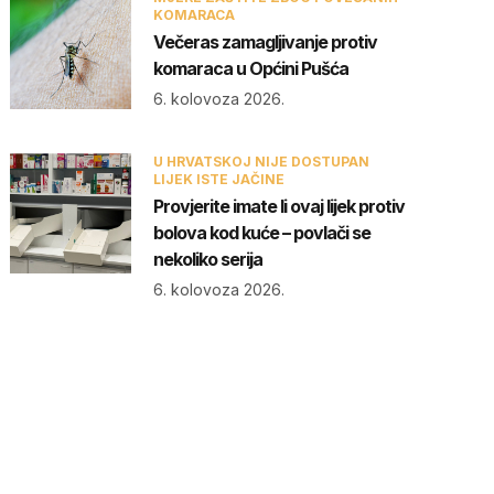
KOMARACA
Večeras zamagljivanje protiv
komaraca u Općini Pušća
6. kolovoza 2026.
U HRVATSKOJ NIJE DOSTUPAN
LIJEK ISTE JAČINE
Provjerite imate li ovaj lijek protiv
bolova kod kuće – povlači se
nekoliko serija
6. kolovoza 2026.