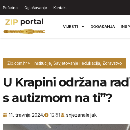
Početna
Oglašavanje
Kontakt
VIJESTI
DOGAĐANJA
INSP
Zip.com.hr
Institucije
,
Savjetovanje i edukacija
,
Zdravstvo
U Krapini održana rad
s autizmom na ti”?
11. travnja 2024.
12:51
snjezanaleljak