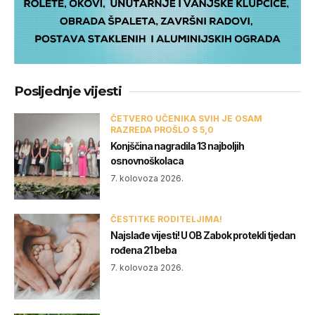
Posljednje vijesti
ČETVERO UČENIKA SVIH JE OSAM
RAZREDA PROŠLO S 5,0
Konjščina nagradila 13 najboljih
osnovnoškolaca
7. kolovoza 2026.
ČESTITKE RODITELJIMA!
Najslađe vijesti! U OB Zabok protekli tjedan
rođena 21 beba
7. kolovoza 2026.