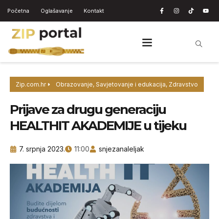
Početna
Oglašavanje
Kontakt
Zip.com.hr
Obrazovanje
,
Savjetovanje i edukacija
,
Zdravstvo
Prijave za drugu generaciju
HEALTHIT AKADEMIJE u tijeku
7. srpnja 2023.
11:00
snjezanaleljak