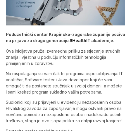
Poduzetnički centar Krapinsko-zagorske županije poziva
na prijavu za drugu generaciju
#HealthIT
akademije.
Ova inicijativa pruža izvanrednu priliku za stjecanje stručnih
znanja i vještina u području informatičkih tehnologija
primijenjenih u zdravstvu.
Na raspolaganju su vam čak tri programa osposobljavanja: IT
analitičar, Software tester i Java developer koji će vam
omogućiti da postanete stručnjak u svojoj domeni, a možete
i sami kreirati program sukladno vašim potrebama.
Sudionici koji su prijavljeni u evidenciju nezaposlenih osoba
Hrvatskog zavoda za zapošljavanje mogu ostvariti pravo na
novčanu pomoć za nezaposlene osobe i nadoknadu putnih
troškova, stoga je ovo sjajna prilika za daljnji razvoj karijere!