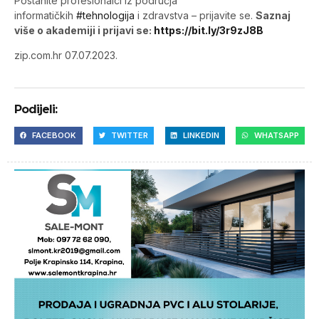
Postanite profesionalci iz područja
informatičkih
#tehnologija
i zdravstva – prijavite se.
Saznaj
više o akademiji i prijavi se:
https://bit.ly/3r9zJ8B
zip.com.hr 07.07.2023.
Podijeli:
FACEBOOK
TWITTER
LINKEDIN
WHATSAPP