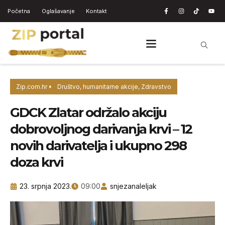
Početna
Oglašavanje
Kontakt
Zip.com.hr
Društvo
,
humanitarne akcije
,
Zdravstvo
GDCK Zlatar održalo akciju
dobrovoljnog darivanja krvi – 12
novih darivatelja i ukupno 298
doza krvi
23. srpnja 2023.
09:00
snjezanaleljak