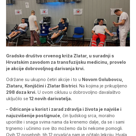
Gradsko društvo crvenog križa Zlatar, u suradnji s
Hrvatskim zavodom za transfuzijsku medicinu, provelo
je akcije dobrovoljnog darivanja krvi.
Održane su ukupno četiri akcije i to u
Novom Golubovcu,
Zlataru, Konjščini i Zlatar Bistrici
. Na kojima je prikupljeno
298 doza krvi.
U ovom ciklusu u dobrovoljno davalaštvo
uključilo se
12 novih darivatelja.
–
Odricanje u korist i zarad zdravlja i života je najviše i
najuzvišenije postignuće
, čin ljudskog srca, moralno
uporište i snaga svima nama da krenemo dalje, da se i sami
trgnemo i učinimo sve što možemo da bi nekome pomogli.
Ovih 12 posebnih, tih 12 prvašića nam je očitalo lekciju. Hvala