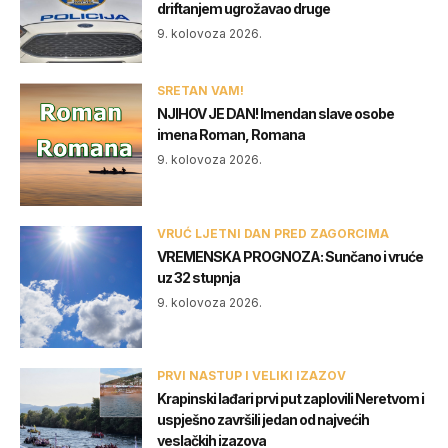
driftanjem ugrožavao druge
9. kolovoza 2026.
SRETAN VAM!
NJIHOV JE DAN! Imendan slave osobe
imena Roman, Romana
9. kolovoza 2026.
VRUĆ LJETNI DAN PRED ZAGORCIMA
VREMENSKA PROGNOZA: Sunčano i vruće
uz 32 stupnja
9. kolovoza 2026.
PRVI NASTUP I VELIKI IZAZOV
Krapinski lađari prvi put zaplovili Neretvom i
uspješno završili jedan od najvećih
veslačkih izazova