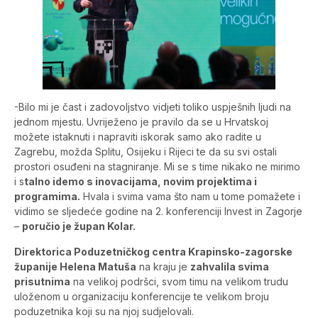
-Bilo mi je čast i zadovoljstvo vidjeti toliko uspješnih ljudi na
jednom mjestu. Uvriježeno je pravilo da se u Hrvatskoj
možete istaknuti i napraviti iskorak samo ako radite u
Zagrebu, možda Splitu, Osijeku i Rijeci te da su svi ostali
prostori osuđeni na stagniranje. Mi se s time nikako ne mirimo
i s
talno idemo s inovacijama, novim projektima i
programima.
Hvala i svima vama što nam u tome pomažete i
vidimo se sljedeće godine na 2. konferenciji Invest in Zagorje
–
poručio je župan Kolar.
Direktorica Poduzetničkog centra Krapinsko-zagorske
županije Helena Matuša
na kraju je
zahvalila svima
prisutnima
na velikoj podršci, svom timu na velikom trudu
uloženom u organizaciju konferencije te velikom broju
poduzetnika koji su na njoj sudjelovali.