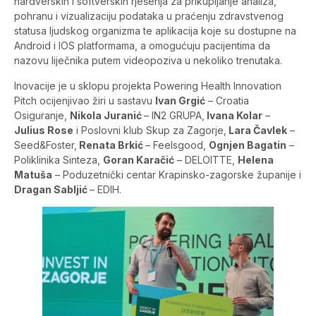
hardverskih i softverskih rješenja za prikupljanje analiza,
pohranu i vizualizaciju podataka u praćenju zdravstvenog
statusa ljudskog organizma te aplikacija koje su dostupne na
Android i IOS platformama, a omogućuju pacijentima da
nazovu liječnika putem videopoziva u nekoliko trenutaka.
Inovacije je u sklopu projekta Powering Health Innovation
Pitch ocijenjivao žiri u sastavu
Ivan Grgić
– Croatia
Osiguranje,
Nikola Juranić
– IN2 GRUPA,
Ivana Kolar
–
Julius Rose
i Poslovni klub Skup za Zagorje,
Lara Čavlek
–
Seed&Foster,
Renata Brkić
– Feelsgood,
Ognjen Bagatin
–
Poliklinika Sinteza,
Goran Karačić
– DELOITTE,
Helena
Matuša
– Poduzetnički centar Krapinsko-zagorske županije i
Dragan Sabljić
– EDIH.