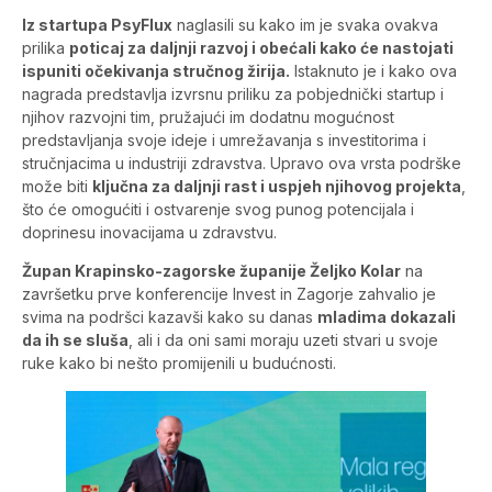
Iz startupa PsyFlux
naglasili su kako im je svaka ovakva
prilika
poticaj za daljnji razvoj i obećali kako će nastojati
ispuniti očekivanja stručnog žirija.
Istaknuto je i kako ova
nagrada predstavlja izvrsnu priliku za pobjednički startup i
njihov razvojni tim, pružajući im dodatnu mogućnost
predstavljanja svoje ideje i umrežavanja s investitorima i
stručnjacima u industriji zdravstva. Upravo ova vrsta podrške
može biti
ključna za daljnji rast i uspjeh njihovog projekta
,
što će omogućiti i ostvarenje svog punog potencijala i
doprinesu inovacijama u zdravstvu.
Župan Krapinsko-zagorske županije Željko Kolar
na
završetku prve konferencije Invest in Zagorje zahvalio je
svima na podršci kazavši kako su danas
mladima dokazali
da ih se sluša
, ali i da oni sami moraju uzeti stvari u svoje
ruke kako bi nešto promijenili u budućnosti.