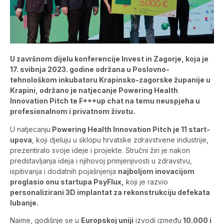
U završnom dijelu konferencije Invest in Zagorje, koja je
17. svibnja 2023. godine održana u Poslovno-
tehnološkom inkubatoru Krapinsko-zagorske županije u
Krapini, održano je natjecanje Powering Health
Innovation Pitch te F***up chat na temu neuspjeha u
profesionalnom i privatnom životu.
U natjecanju
Powering Health Innovation Pitch je 11 start-
upova
, koji djeluju u sklopu hrvatske zdravstvene industrije,
prezentiralo svoje ideje i projekte. Stručni žiri je nakon
predstavljanja ideja i njihovoj primjenjivosti u zdravstvu,
ispitivanja i dodatnih pojašnjenja
najboljom inovacijom
proglasio onu startupa PsyFlux,
koji je razvio
personalizirani 3D implantat za rekonstrukciju defekata
lubanje.
Naime, godišnje se u
Europskoj uniji
izvodi između
10.000 i