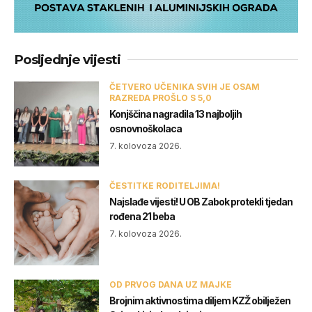
Posljednje vijesti
ČETVERO UČENIKA SVIH JE OSAM
RAZREDA PROŠLO S 5,0
Konjščina nagradila 13 najboljih
osnovnoškolaca
7. kolovoza 2026.
ČESTITKE RODITELJIMA!
Najslađe vijesti! U OB Zabok protekli tjedan
rođena 21 beba
7. kolovoza 2026.
OD PRVOG DANA UZ MAJKE
Brojnim aktivnostima diljem KZŽ obilježen