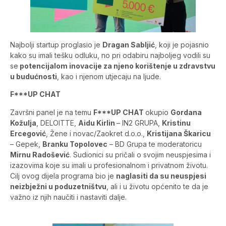
Najbolji startup proglasio je
Dragan Sabljić
, koji je pojasnio
kako su imali tešku odluku, no pri odabiru najboljeg vodili su
se
potencijalom inovacije za njeno korištenje u zdravstvu
u budućnosti
, kao i njenom utjecaju na ljude.
F***UP CHAT
Završni panel je na temu
F***UP CHAT
okupio
Gordana
Kožulja
, DELOITTE,
Aidu Kirlin
– IN2 GRUPA,
Kristinu
Ercegović
, Žene i novac/Zaokret d.o.o.,
Kristijana Škaricu
– Gepek,
Branku Topolovec
– BD Grupa te moderatoricu
Mirnu Radošević
. Sudionici su pričali o svojim neuspjesima i
izazovima koje su imali u profesionalnom i privatnom životu.
Cilj ovog dijela programa bio je
naglasiti da su neuspjesi
neizbježni u poduzetništvu
, ali i u životu općenito te da je
važno iz njih naučiti i nastaviti dalje.