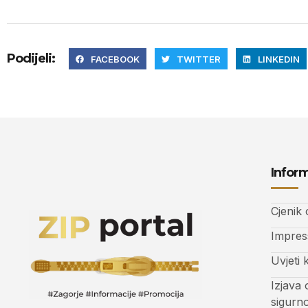
Podijeli:
FACEBOOK
TWITTER
LINKEDIN
Inform
Cjenik
Impre
Uvjeti 
Izjava 
sigurn