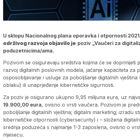
U sklopu Nacionalnog plana oporavka i otpornosti 2021
održivog razvoja objavilo je
poziv „Vaučeri za digitali
poduzetnicima/ama.
Pozivom se osiguravaju sredstva kojima će se doprinijeti 
razvoj digitalnih poslovnih modela, jačanje kapaciteta za pr
osposobljavanje i usluge za poboljšanje digitalnih vješti
oblaku) ili unaprjeđenje kibernetičke sigurnosti.
Za poziv je osigurano ukupno 9,95 milijuna eura, uz najv
19.900,00 eura
, ovisno o vrsti vaučera. Pozivom je predv
poboljšanje digitalnih vještina; digitalni marketing; izradu s
kibernetičke otpornosti (cybersecurity) i – složena digitalna 
srednja poduzeća s najmanje 1-3 zaposlena, ovisno o vr
mjesecu.