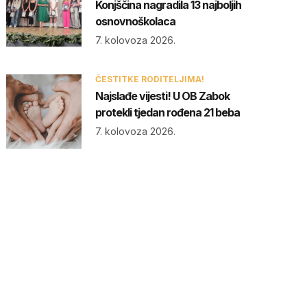
Konjščina nagradila 13 najboljih
osnovnoškolaca
7. kolovoza 2026.
ČESTITKE RODITELJIMA!
Najslađe vijesti! U OB Zabok
protekli tjedan rođena 21 beba
7. kolovoza 2026.