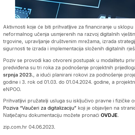
Aktivnosti koje će biti prihvatljive za financiranje u sklo
neformalnog učenja usmjerenih na razvoj digitalnih vještina,
trgovine, upravljanje društvenim mrežama, izrada strategije
sigurnosti te izrada i implementacija složenih digitalnih rješ
Poziv se provodi kao otvoreni postupak u modalitetu priv
predviđena su tri roka za podnošenje projektnih prijedlog
srpnja 2023.
, a idući planirani rokovi za podnošenje proje
godine i 3. rok od 01.03. do 01.04.2024. godine, a projekt
eNPOO.
Prihvatljivi pružatelji usluga su isključivo pravne i fizičk
Poziva “Vaučeri za digitalizaciju”
koji je objavljen na stra
Natječajnu dokumentaciju možete pronaći
OVDJE
.
zip.com.hr 04.06.2023.