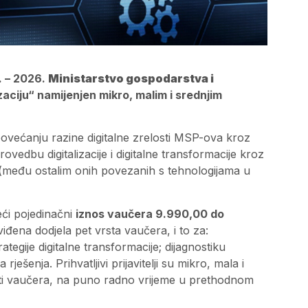
. – 2026.
Ministarstvo gospodarstva i
zaciju“ namijenjen mikro, malim i srednjim
povećanju razine digitalne zrelosti MSP-ova kroz
ovedbu digitalizacije i digitalne transformacije kroz
na (među ostalim onih povezanih s tehnologijama u
eći pojedinačni
iznos vaučera 9.990,00 do
iđena dodjela pet vrsta vaučera, i to za:
trategije digitalne transformacije; dijagnostiku
rješenja. Prihvatljivi prijavitelji su mikro, mala i
sti vaučera, na puno radno vrijeme u prethodnom