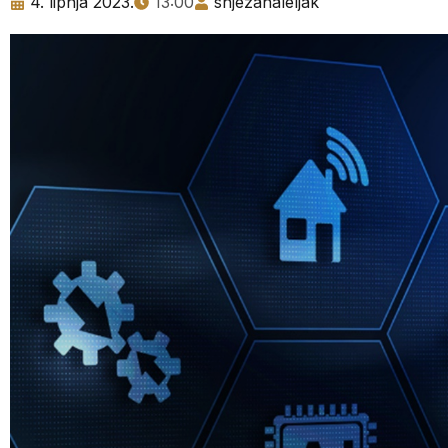
4. lipnja 2023.
13:00
snjezanaleljak