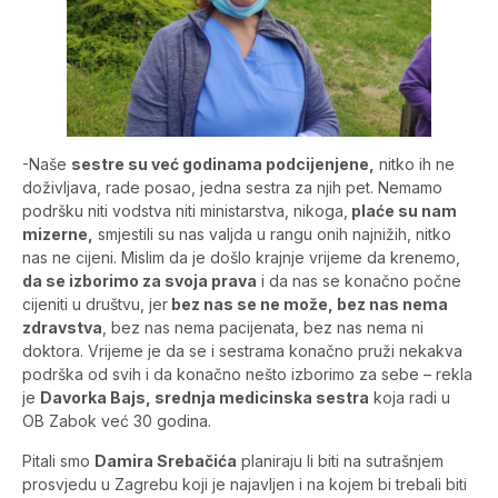
-Naše
sestre su već godinama podcijenjene,
nitko ih ne
doživljava, rade posao, jedna sestra za njih pet. Nemamo
podršku niti vodstva niti ministarstva, nikoga,
plaće su nam
mizerne,
smjestili su nas valjda u rangu onih najnižih, nitko
nas ne cijeni. Mislim da je došlo krajnje vrijeme da krenemo,
da se izborimo za svoja prava
i da nas se konačno počne
cijeniti u društvu, jer
bez nas se ne može, bez nas nema
zdravstva
, bez nas nema pacijenata, bez nas nema ni
doktora. Vrijeme je da se i sestrama konačno pruži nekakva
podrška od svih i da konačno nešto izborimo za sebe – rekla
je
Davorka Bajs, srednja medicinska sestra
koja radi u
OB Zabok već 30 godina.
Pitali smo
Damira Srebačića
planiraju li biti na sutrašnjem
prosvjedu u Zagrebu koji je najavljen i na kojem bi trebali biti