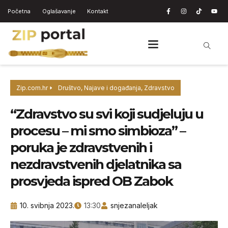
Početna
Oglašavanje
Kontakt
Zip.com.hr
Društvo
,
Najave i događanja
,
Zdravstvo
“Zdravstvo su svi koji sudjeluju u
procesu – mi smo simbioza” –
poruka je zdravstvenih i
nezdravstvenih djelatnika sa
prosvjeda ispred OB Zabok
10. svibnja 2023.
13:30
snjezanaleljak