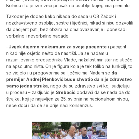
Bolnicu i to je sve veći pritisak na osoblje kojeg ima premalo.
Također je dodao kako nikada do sada u OB Zabok i
nezdravstveno osoblje, sestre i liječnici, nikad si nisu dozvolili
da pacijent pati, bez obzira na omalovažavanje i ponekad i
verbalne i neverbalne napade.
–
Uvijek dajemo maksimum za svoje pacijente
i pacijent
nikad nije osjetio nešto da nas tišti. Ja se nadam u
razumijevanje predsjednika Vlade, nažalost ministar ne utječe
na apsolutno ništa. On je figura koja je tek toliko na funkciji, to
se vidjelo i u pregovorima sa liječnicima. Nadam se
da
premijer Andrej Plenković bude shvatio da nije zdravstvo
samo jedna struka
, nego da su zdravstvo svi koji sudjeluju
u procesu – zaključio je
Srebačić
dodavši da se nada da do
štrajka, koji je najavljen za 25. svibnja na nacionalnom nivou,
neće doći i da će se prije naći konsenzus.