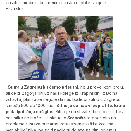
prisutni i medicinsko i nemedicinsko osoblje iz cijele
Hrvatske.
-Sutra u Zagrebu bit ćemo prisutni,
ne u prevelikom broju,
ali će iz Zagorja biti uz nas i kolege iz Krapinskih, iz Doma
zdravlja, planira se negdje da nas bude prisutno u Zagrebu
između 500 do 1000 ljudi.
Bitno je da nas vi popratite. Bitno
je da ljudi čuju naš glas.
Bitno je da shvate da smo mi ti, bez
nas nitko ne može – istaknuo je
Srebačić
te podsjetio na
probleme sustava primarne zdravstvene zaštite koji ima
manjak liječnika, pa svi ti pacijenti dolaze na hitni prijem u