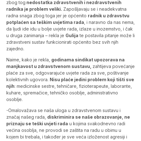
zbog tog
nedostatka zdravstvenih i nezdravstvenih
radnika je problem veliki.
Zapošljavaju se i neadekvatna
radna snaga zbog toga jer je općenito
radnik u zdravstvu
potplaćen sa teškim uvjetima rada
, i naravno da nas nema,
da ljudi ide idu u bolje uvjete rada, izlaze u inozemstvo, i čak
u druga zanimanja – rekla je
Gulija
te postavila pitanje može li
zdravstveni sustav funkcionirati općenito bez svih njih
zajedno.
Naime, kako je rekla,
godinama sindikat upozorava na
manjkavost u zdravstvenom sustavu,
zahtijeva povećanje
plaće za sve, odgovarajuće uvjete rada za sve, poštivanje
kolektivnih ugovora.
Nisu plaće jedini problem koji tišti sve
njih
: medicinske sestre, tehničare, fizioterapeute, laborante,
kuhare, spremačice, tehničko osoblje, administrativno
osoblje.
-Omalovažava se naša uloga u zdravstvenom sustavu i
značaj našeg rada,
diskriminira se naše obrazovanje, ne
priznaju se teški uvjeti rada
u kojima svakodnevno radi
većina osoblja, ne provodi se zaštita na radu u obimu u
kojem bi trebala, i također je sve veća izloženost agresiji i