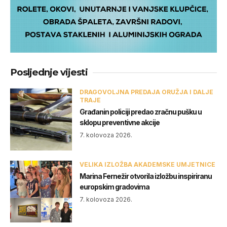
Posljednje vijesti
DRAGOVOLJNA PREDAJA ORUŽJA I DALJE
TRAJE
Građanin policiji predao zračnu pušku u
sklopu preventivne akcije
7. kolovoza 2026.
VELIKA IZLOŽBA AKADEMSKE UMJETNICE
Marina Fernežir otvorila izložbu inspiriranu
europskim gradovima
7. kolovoza 2026.