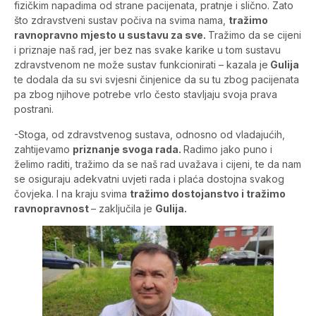
fizičkim napadima od strane pacijenata, pratnje i slično. Zato
što zdravstveni sustav počiva na svima nama,
tražimo
ravnopravno mjesto u sustavu za sve.
Tražimo da se cijeni
i priznaje naš rad, jer bez nas svake karike u tom sustavu
zdravstvenom ne može sustav funkcionirati – kazala je
Gulija
te dodala da su svi svjesni činjenice da su tu zbog pacijenata
pa zbog njihove potrebe vrlo često stavljaju svoja prava
postrani.
-Stoga, od zdravstvenog sustava, odnosno od vladajućih,
zahtijevamo
priznanje svoga rada.
Radimo jako puno i
želimo raditi, tražimo da se naš rad uvažava i cijeni, te da nam
se osiguraju adekvatni uvjeti rada i plaća dostojna svakog
čovjeka. I na kraju svima
tražimo dostojanstvo i tražimo
ravnopravnost
– zaključila je
Gulija.