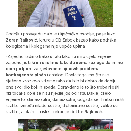
Podršku prosvjedu dalo je i liječničko osoblje, pa je tako
Zoran Rajković,
kirurg u OB Zabok kazao kako podrška
kolegicama i kolegama nije uopće upitna.
-Zajedno radimo kako u ratu tako i u miru cijelo vrijeme
zajedno,
isti kruh dijelimo tako da nema razloga da im ne
dam potporu za rješavanje njihovih problema
koeficijenata plaća
i ostalog. Dosta toga ima što nije
riješeno kroz ovo vrijeme tako da bilo bi dobro da dobiju i
one svoj dio koji ih spada. Opravdano je to što treba riješiti
niz točaka koje se nisu riješile još od rata. Dakle, cijelo
vrijeme to, danas-sutra, danas-sutra, odgađa se. Treba riješiti
razlike između mlade sestre, diplomirane sestre, velike su
razlike, a plaće su iste – rekao je doktor
Rajković.