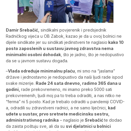
Damir Srebačić,
sindikalni povjerenik i predsjednik
Radničkog vijeća u OB Zabok, kazao je da u ovoj bolnici ne
dijele sindikate jer su sindikati jedinstveni te naglasio
kako 10
posto zaposlenih u sustavu javnog zdravstva nema
minimalni osobni dohodak
, što je jadno, što je nedopustivo
da se u javnom sustavu događa.
–
Vlada određuje minimalnu plaću
, mi smo na “jaslama”
države i jednostavno je nedopustivo da naši ljudi rade ispod
svake mizerije.
Rade 24 sata dnevno, radimo 365 dana u
godini,
rade prekovremeno, mi imamo preko 5000 sati
prekovremenih, ljudi moj pa to treba odraditi, a nas nitko ne
“ferma” ni 5 posto. Kad je trebalo odraditi u pandemiji COVID-
a, odradili su zdravstveni radnici, a ne samo liječnici,
kad
uđete u sustav, prvo sretnete medicinsku sestru,
administrativnog radnika
– naglasio je
Srebačić
te dodao
da zaista poštuju sve, ali da su
svi djelatnici u bolnici