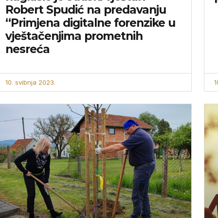
Robert Spudić na predavanju
“Primjena digitalne forenzike u
vještačenjima prometnih
nesreća
10. svibnja 2023.
1