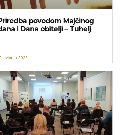
Priredba povodom Majčinog
dana i Dana obitelji – Tuhelj
0. svibnja 2023.