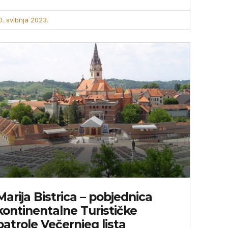
0. svibnja 2023.
Marija Bistrica – pobjednica
kontinentalne Turističke
patrole Večernjeg lista