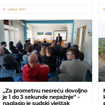
10. svibnja 2023.
1
„Za prometnu nesreću dovoljno
je 1 do 3 sekunde nepažnje“ –
naglasio je sudski vještak