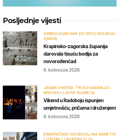
Posljednje vijesti
SIMBOLIČAN DAR ZA OPĆU BOLNICU
ZABOK
Krapinsko-zagorska županija
darovala tisuću bodija za
novorođenčad
6. kolovoza 2026.
JEDAN VIKEND, TRI DOGAĐANJA I
MNOGO LIJEPIH SUSRETA
Vikend u Radoboju ispunjen
umjetnošću, pričama i druženjem
6. kolovoza 2026.
KRAPINČANI ODUŠEVILI NA NERETVI
I IZBORILI ZAVRŠNICU 29.