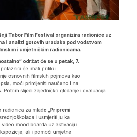
ji Tabor Film Festival organizira radionice uz
ilma i analizi gotovih uradaka pod vodstvom
lmskim i umjetničkim radionicama.
mostalno“ održat će se u petak, 7.
olaznici će imati priliku
enje osnovnih filmskih pojmova kao
opsis, moći primijeniti naučeno i na
 Potom slijedi zajedničko gledanje i evaluacija
je radionica za mlad
e „Pripremi
srednjoškolaca i usmjeriti ju ka
iti video mood boarda uz aktivaciju
pozicije, ali i pomoći umjetne