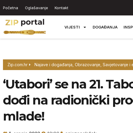
Početna
Oglašavanje
Kontakt
VIJESTI
DOGAĐANJA
INSP
Zip.com.hr
Najave i događanja
,
Obrazovanje
,
Savjetovanje i 
‘Utabori’ se na 21. Tab
dođi na radionički pr
mlade!