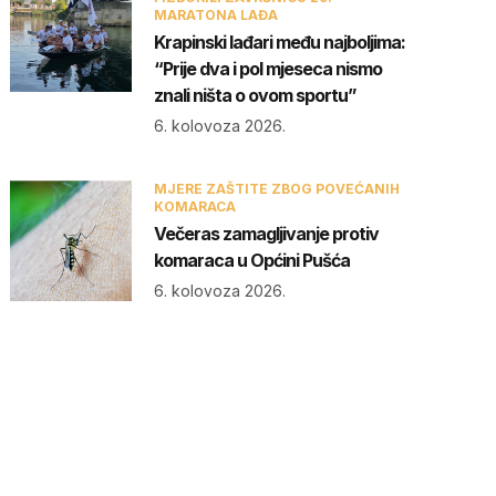
MARATONA LAĐA
Krapinski lađari među najboljima:
“Prije dva i pol mjeseca nismo
znali ništa o ovom sportu”
6. kolovoza 2026.
MJERE ZAŠTITE ZBOG POVEĆANIH
KOMARACA
Večeras zamagljivanje protiv
komaraca u Općini Pušća
6. kolovoza 2026.