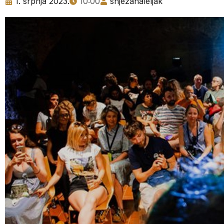
1. srpnja 2023.
10:00
snjezanaleljak