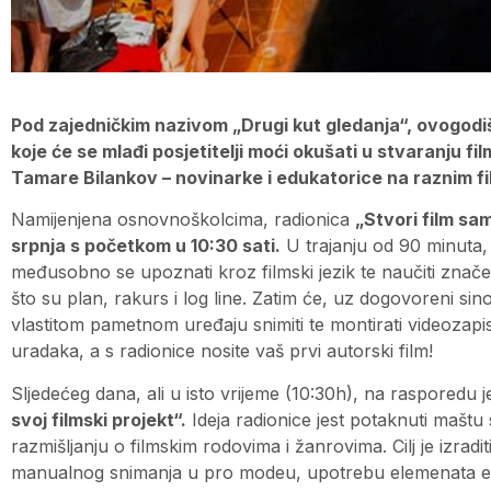
Pod zajedničkim nazivom „Drugi kut gledanja“, ovogodišn
koje će se mlađi posjetitelji moći okušati u stvaranju f
Tamare Bilankov – novinarke i edukatorice na raznim fi
Namijenjena osnovnoškolcima, radionica
„Stvori film sa
srpnja s početkom u 10:30 sati.
U trajanju od 90 minuta, p
međusobno se upoznati kroz filmski jezik te naučiti znač
što su plan, rakurs i log line. Zatim će, uz dogovoreni sin
vlastitom pametnom uređaju snimiti te montirati videozapis.
uradaka, a s radionice nosite vaš prvi autorski film!
Sljedećeg dana, ali u isto vrijeme (10:30h), na rasporedu 
svoj filmski projekt“.
Ideja radionice jest potaknuti maštu 
razmišljanju o filmskim rodovima i žanrovima. Cilj je izrad
manualnog snimanja u pro modeu, upotrebu elemenata eks