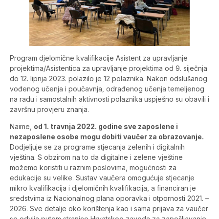
Program djelomične kvalifikacije Asistent za upravljanje
projektima/Asistentica za upravljanje projektima od 9. siječnja
do 12. lipnja 2023. polazilo je 12 polaznika. Nakon odslušanog
vođenog učenja i
poučavnja, odrađenog učenja temeljenog
na radu i samostalnih aktivnosti polaznika uspješno su obavili i
završnu provjeru znanja.
Naime,
od 1. travnja 2022. godine sve zaposlene i
nezaposlene osobe mogu dobiti vaučer za obrazovanje.
Dodjeljuje se za programe stjecanja zelenih i digitalnih
vještina. S obzirom na to da digitalne i zelene vještine
možemo koristiti u raznim poslovima, mogućnosti za
edukacije su velike. Sustav vaučera omogućuje stjecanje
mikro kvalifikacija i djelomičnih kvalifikacija, a financiran je
sredstvima iz Nacionalnog plana oporavka i otpornosti 2021. –
2026. Sve detalje oko korištenja kao i sama prijava za vaučer
se odvija putem stranice Hrvatskog zavoda za zapošljavanje.