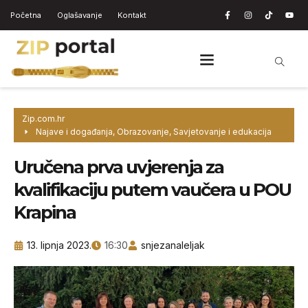
Početna
Oglašavanje
Kontakt
Zip.com.hr
Najave i događanja
,
Obrazovanje
,
Savjetovanje i edukacija
Uručena prva uvjerenja za
kvalifikaciju putem vaučera u POU
Krapina
13. lipnja 2023.
16:30
snjezanaleljak