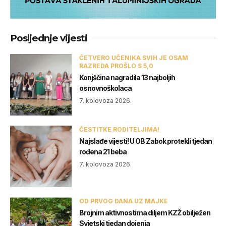
Posljednje vijesti
ČETVERO UČENIKA SVIH JE OSAM
RAZREDA PROŠLO S 5,0
Konjščina nagradila 13 najboljih
osnovnoškolaca
7. kolovoza 2026.
ČESTITKE RODITELJIMA!
Najslađe vijesti! U OB Zabok protekli tjedan
rođena 21 beba
7. kolovoza 2026.
OD PRVOG DANA UZ MAJKE
Brojnim aktivnostima diljem KZŽ obilježen
Svjetski tjedan dojenja