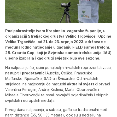
Pod pokroviteljstvom Krapinsko-zagorske županije, u
organizaciji Streljačkog društva Veliko Trgovišće i Općine
Veliko Trgovišće, od 21. do 23. srpnja 2023. održava se
međunarodno natjecanje u gađanju FIELD samostrelom,
28. Croatia Cup, koji je Svjetska samostrelska unija (IAU)
ujedno izabrala i kao drugi svjetski kup ove sezone.
Na natjecanju će, osim ponajboljih hrvatskih reprezentativaca,
nastupiti i
predstavnici
Austrije, Češke, Francuske,
Mađarske, Njemačke, SAD-a i Švicarske. Od hrvatskih
strijelaca, na natjecanju će nastupiti
aktualni svjetski prvaci
Valentina Pereglin, Andrej Krstinić, Martin Oborovečki i
Mihaela Oborovečki te ostali osvajači pojedinačnih i ekipnih
svjetskih i europskih medalja.
Prvog dana natjecanja, u subotu, gađa se tradicionalni meč
na tri distance (65, 50 i 35 metara), dok su u nedjelju na