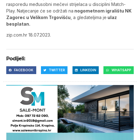
rasporedu međusobni mečevi strijelaca u disciplini Match-
Play. Natjecanje će se održati na
nogometnom igralištu NK
Zagorec u Velikom Trgovišću
, a gledateljima je
ulaz
besplatan.
zip.com.hr 18.07.2023.
Podijeli:
FACEBOOK
TWITTER
LINKEDIN
WHATSAPP