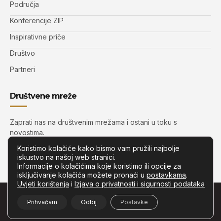
Područja
Konferencije ZIP
Inspirativne priče
Društvo
Partneri
Društvene mreže
Zaprati nas na društvenim mrežama i ostani u toku s
novostima.
Koristimo kolačiće kako bismo vam pružili najbolje
iskustvo na našoj web stranici.
Informacije o kolačićima koje koristimo ili opcije za
isključivanje kolačića možete pronaći u
postavkama
.
Uvjeti korištenja
i
Izjava o privatnosti i sigurnosti podataka
© Copyright –
Zip.com.hr
– Sva prava pridržana.
Prihvaćam
Odbij
Postavke
Developed by