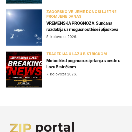
ZAGORSKO VRIJEME DONOSI LJETNE
PROMJENE DANAS
VREMENSKA PROGNOZA: Sunčana
razdoblja uz mogućnost kiše i pljuskova
8. kolovoza 2026.
TRAGEDIJA U LAZU BISTRIČKOM
Motociklist poginuo u slijetanju s ceste u
Lazu Bistričkom
7. kolovoza 2026.