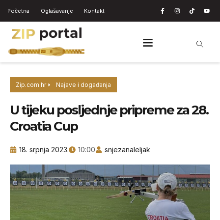
Početna
Oglašavanje
Kontakt
Zip.com.hr
Najave i događanja
U tijeku posljednje pripreme za 28.
Croatia Cup
18. srpnja 2023.
10:00
snjezanaleljak