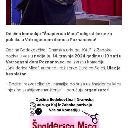
Odlična komedija “Šnajderica Mica” odigrat će se za
publiku u Vatrogasnom domu u Poznanovcu!
Općina Bedekovčina i Dramska udruga „KAJ“ iz Zaboka
pozivaju vas u
nedjelju, 14. travnja 2024 godine u 19 sati u
Vatrogasni dom Poznanovec
, na izvrsnu komediju
„Šnajderica Mica“, autorice i režiserke Đurđice Seleš.
Ulaz je
besplatan.
– Dođite, razveselite se i nasmijte do suza uz šnajdericu Micu
i njezine „zahtjevne mušterije“ – poručuju
organizatori
.