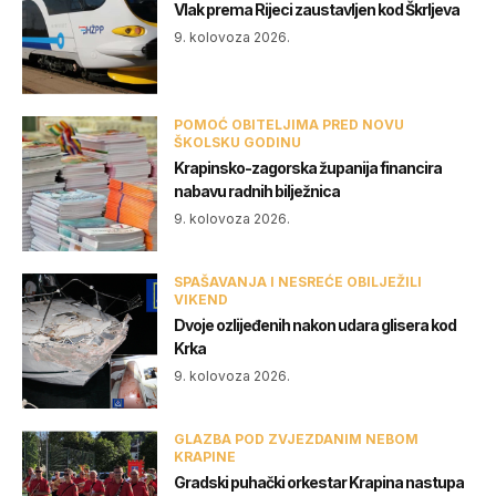
Vlak prema Rijeci zaustavljen kod Škrljeva
9. kolovoza 2026.
POMOĆ OBITELJIMA PRED NOVU
ŠKOLSKU GODINU
Krapinsko-zagorska županija financira
nabavu radnih bilježnica
9. kolovoza 2026.
SPAŠAVANJA I NESREĆE OBILJEŽILI
VIKEND
Dvoje ozlijeđenih nakon udara glisera kod
Krka
9. kolovoza 2026.
GLAZBA POD ZVJEZDANIM NEBOM
KRAPINE
Gradski puhački orkestar Krapina nastupa