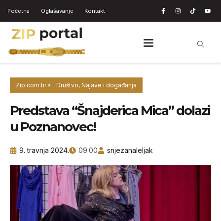
Početna
Oglašavanje
Kontakt
Zip.com.hr
Društvo
,
Najave i događanja
Predstava “Šnajderica Mica” dolazi
u Poznanovec!
9. travnja 2024.
09:00
snjezanaleljak