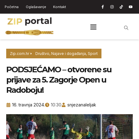
Početna
Oglašavanje
Kontakt
Zip.com.hr
Društvo
,
Najave i događanja
,
Sport
PODSJEĆAMO – otvorene su
prijave za 5. Zagorje Open u
Radoboju!
16. travnja 2024.
10:30
snjezanaleljak