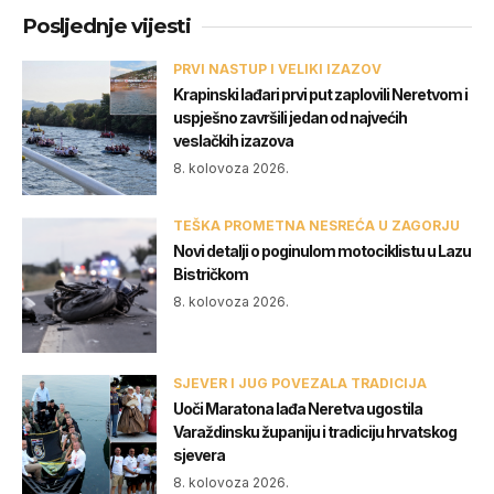
Posljednje vijesti
PRVI NASTUP I VELIKI IZAZOV
Krapinski lađari prvi put zaplovili Neretvom i
uspješno završili jedan od najvećih
veslačkih izazova
8. kolovoza 2026.
TEŠKA PROMETNA NESREĆA U ZAGORJU
Novi detalji o poginulom motociklistu u Lazu
Bistričkom
8. kolovoza 2026.
SJEVER I JUG POVEZALA TRADICIJA
Uoči Maratona lađa Neretva ugostila
Varaždinsku županiju i tradiciju hrvatskog
sjevera
8. kolovoza 2026.