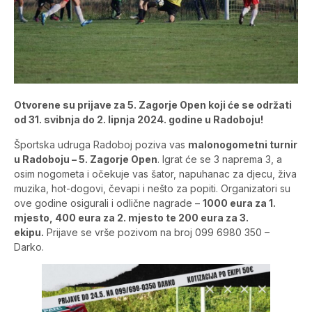
Otvorene su prijave za 5. Zagorje Open koji će se održati
od 31. svibnja do 2. lipnja 2024. godine u Radoboju!
Športska udruga Radoboj poziva vas
malonogometni turnir
u Radoboju – 5. Zagorje Open
. Igrat će se 3 naprema 3, a
osim nogometa i očekuje vas šator, napuhanac za djecu, živa
muzika, hot-dogovi, čevapi i nešto za popiti. Organizatori su
ove godine osigurali i odlične nagrade –
1000 eura za 1.
mjesto, 400 eura za 2. mjesto te 200 eura za 3.
ekipu.
Prijave se vrše pozivom na broj 099 6980 350 –
Darko.