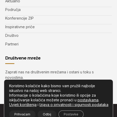
Aktualno
Područja
Konferencije ZIP
Inspirativne priče
Društvo
Partneri
Društvene mreže
Zaprati nas na društvenim mrežama i ostani u toku s
novostima.
Koristimo kolačiće kako bismo vam pružili najbolje
iskustvo na našoj web stranici.
Informacije o kolačićima koje koristimo ili opcije za
isključivanje kolačića možete pronaći u
postavkama
.
Uvjeti korištenja
i
Izjava o privatnosti i sigurnosti podataka
© Copyright –
Zip.com.hr
– Sva prava pridržana.
Prihvaćam
Odbij
Postavke