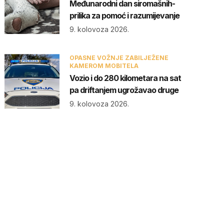
Međunarodni dan siromašnih-
prilika za pomoć i razumijevanje
9. kolovoza 2026.
OPASNE VOŽNJE ZABILJEŽENE
KAMEROM MOBITELA
Vozio i do 280 kilometara na sat
pa driftanjem ugrožavao druge
9. kolovoza 2026.