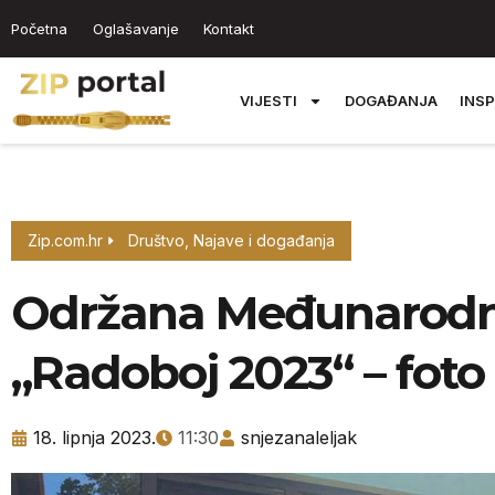
Početna
Oglašavanje
Kontakt
VIJESTI
DOGAĐANJA
INSP
Zip.com.hr
Društvo
,
Najave i događanja
Održana Međunarodna
„Radoboj 2023“ – foto
18. lipnja 2023.
11:30
snjezanaleljak