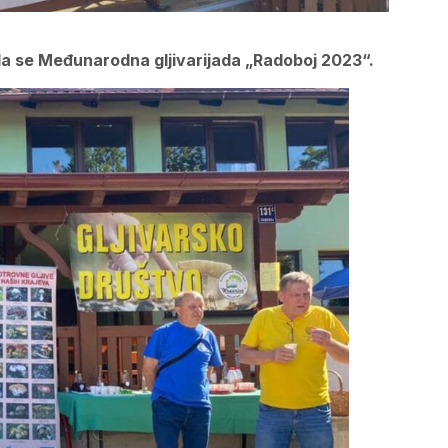
a se Međunarodna gljivarijada „Radoboj 2023“.