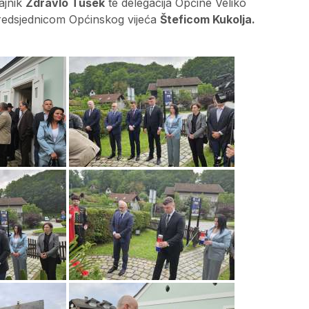
ajnik
Zdravlo Tušek
te delegacija Općine Veliko
redsjednicom Općinskog vijeća
Šteficom Kukolja.