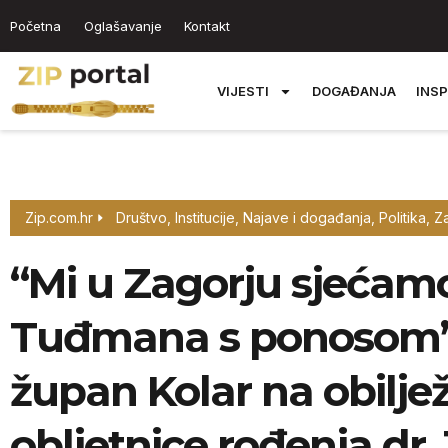
Početna
Oglašavanje
Kontakt
VIJESTI
DOGAĐANJA
INSP
Zip.com.hr
Društvo
,
Institucije
,
Najave i događanja
,
Politika
,
Za
“Mi u Zagorju sjećamo
Tuđmana s ponosom” 
župan Kolar na obiljež
obljetnice rođenja d