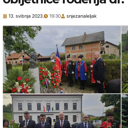
13. svibnja 2023.
19:30
snjezanaleljak