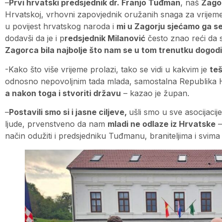
–
Prvi hrvatski predsjednik dr. Franjo Tuđman
, naš
Zago
Hrvatskoj, vrhovni zapovjednik oružanih snaga za vrijeme
u povijest hrvatskog naroda i
mi u Zagorju sjećamo ga s
dodavši da je i p
redsjednik Milanović
često znao reći da 
Zagorca bila najbolje što nam se u tom trenutku dogodil
-Kako što više vrijeme prolazi, tako se vidi u kakvim je
teš
odnosno nepovoljnim tada mlada, samostalna Republika Hrva
a nakon toga i stvoriti državu
– kazao je župan.
–
Postavili smo si i jasne ciljeve,
ušli smo u sve asocijacij
ljude, prvenstveno da nam
mladi ne odlaze iz Hrvatske
–
način odužiti i predsjedniku Tuđmanu, braniteljima i svima 