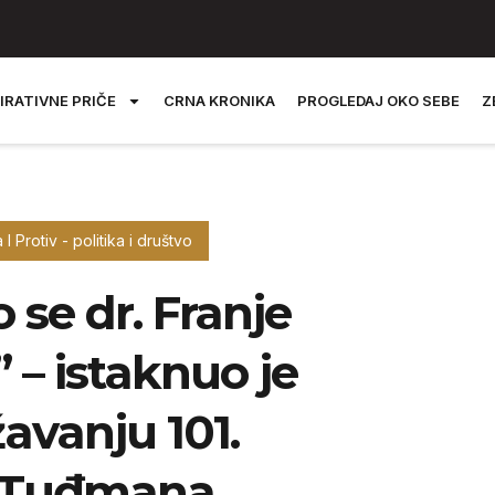
IRATIVNE PRIČE
CRNA KRONIKA
PROGLEDAJ OKO SEBE
Z
 I Protiv - politika i društvo
 se dr. Franje
– istaknuo je
avanju 101.
r. Tuđmana