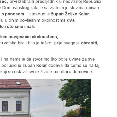
rec
, prvi izabrani predsjednik u neovisnoj Republici
 Domovinskog rata je sa zlatnim je slovima upisan
e s ponosom
– istaknuo je
župan Željko Kolar
su u onim povijesnim okolnostima
dva
o i što smo imali.
kim povijesnim okolnostima,
tska bila i bilo je teško, prije svega je
obraniti,
e i na nama je da stvorimo što bolje uvjete za sve
 poručio je župan
Kolar
dodavši da ćemo se na taj
koji su ostavili svoje živote na oltaru domovine.