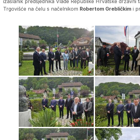
izaslanik predsjednika Vlade Republike Hrvatske državni t
Trgovišće na čelu s načelnikom
Robertom Grebličkim
i p