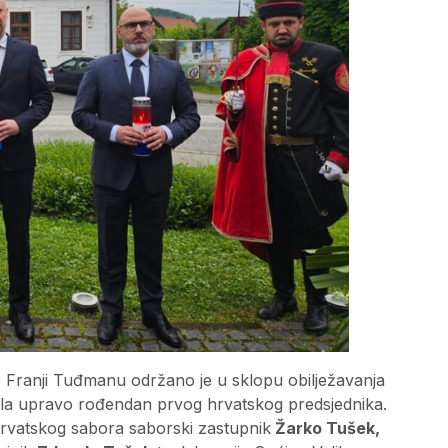
 Franji Tuđmanu održano je u sklopu obilježavanja
ala upravo rođendan prvog hrvatskog predsjednika.
 Hrvatskog sabora saborski zastupnik
Žarko Tušek,