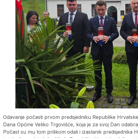
Odavanje počasti prvom predsjedniku Republike Hrvatske
Dana Općine Veliko Trgovišće, koja je za svoj Dan odabr
Počast su mu tom prilikom odali i izaslanik predsjednika