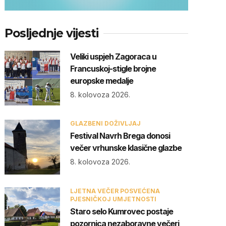
Posljednje vijesti
Veliki uspjeh Zagoraca u
Francuskoj-stigle brojne
europske medalje
8. kolovoza 2026.
GLAZBENI DOŽIVLJAJ
Festival Navrh Brega donosi
večer vrhunske klasične glazbe
8. kolovoza 2026.
LJETNA VEČER POSVEĆENA
PJESNIČKOJ UMJETNOSTI
Staro selo Kumrovec postaje
pozornica nezaboravne večeri