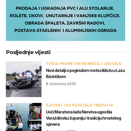
Posljednje vijesti
TEŠKA PROMETNA NESREĆA U ZAGORJU
Novi detalji o poginulom motociklistu u Lazu
Bistričkom
8. kolovoza 2026.
SJEVER I JUG POVEZALA TRADICIJA
Uoči Maratona lađa Neretva ugostila
Varaždinsku županiju i tradiciju hrvatskog
sjevera