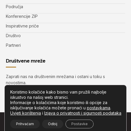
Područja
Konferencije ZIP
Inspirativne priče
Društvo
Partneri
Društvene mreže
Zaprati nas na društvenim mrežama i ostani u toku s
novostima.
Koristimo kolačiće kako bismo vam pružili najbolje
iskustvo na našoj web stranici.
Informacije o kolačićima koje koristimo ili opcije za
isključivanje kolačića možete pronaći u
postavkama
.
Uvjeti korištenja
i
Izjava o privatnosti i sigurnosti podataka
© Copyright –
Zip.com.hr
– Sva prava pridržana.
Prihvaćam
Odbij
Postavke
Developed by