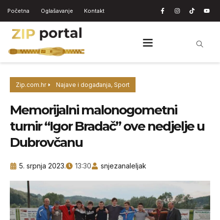
Početna
Oglašavanje
Kontakt
Zip.com.hr
Najave i događanja
,
Sport
Memorijalni malonogometni
turnir “Igor Bradač” ove nedjelje u
Dubrovčanu
5. srpnja 2023.
13:30
snjezanaleljak