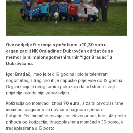
Ove nedjelje 9. srpnja s početkom u 10,30 sati u
organizaciji NK Omladinac Dubrovčan održat će se
memorijalni malonogometni turnir “Igor Bradač” u
Dubrovčanu.
Igor Bradač,
imao je tek 19 godina i bio je talentirani
nogometaš, a tragično ih je napustio prije više od 12 godina.
Organizacijom ovog turnira pokazuju da od strane svojih
prijatelja nikada nije zaboravljen.
Kotizacija po momčadi iznosi
70 eura,
a za tri prvoplasirane
momčadi osigurane su novčane nagrade i pehari.
Pobjednička momčad osvaja i prijelazni pehar, kao i 45 posto
prihoda od kotizacija, drugoplasirana momčad s 30 posto, a
trećeplasirana s 15 posto.