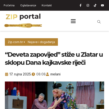
Početna
Oglašavanje
Kontakt
Zip.com.hr
Najave i događanja
“Deveta zapovijed” stiže u Zlatar u
sklopu Dana kajkavske riječi
17. rujna 2025.
08:08
melani