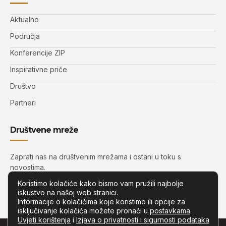
Aktualno
Područja
Konferencije ZIP
Inspirativne priče
Društvo
Partneri
Društvene mreže
Zaprati nas na društvenim mrežama i ostani u toku s
novostima.
Koristimo kolačiće kako bismo vam pružili najbolje
iskustvo na našoj web stranici.
Informacije o kolačićima koje koristimo ili opcije za
isključivanje kolačića možete pronaći u
postavkama
.
Uvjeti korištenja
i
Izjava o privatnosti i sigurnosti podataka