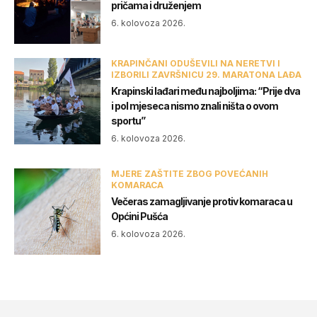
pričama i druženjem
6. kolovoza 2026.
KRAPINČANI ODUŠEVILI NA NERETVI I
IZBORILI ZAVRŠNICU 29. MARATONA LAĐA
Krapinski lađari među najboljima: “Prije dva
i pol mjeseca nismo znali ništa o ovom
sportu”
6. kolovoza 2026.
MJERE ZAŠTITE ZBOG POVEĆANIH
KOMARACA
Večeras zamagljivanje protiv komaraca u
Općini Pušća
6. kolovoza 2026.