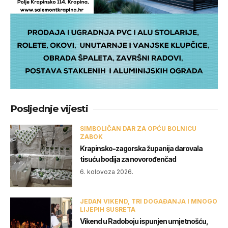
Posljednje vijesti
SIMBOLIČAN DAR ZA OPĆU BOLNICU
ZABOK
Krapinsko-zagorska županija darovala
tisuću bodija za novorođenčad
6. kolovoza 2026.
JEDAN VIKEND, TRI DOGAĐANJA I MNOGO
LIJEPIH SUSRETA
Vikend u Radoboju ispunjen umjetnošću,