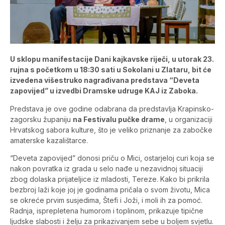
U sklopu manifestacije Dani kajkavske riječi, u utorak 23.
rujna s početkom u 18:30 sati u Sokolani u Zlataru, bit će
izvedena višestruko nagrađivana predstava “Deveta
zapovijed” u izvedbi Dramske udruge KAJ iz Zaboka.
Predstava je ove godine odabrana da predstavlja Krapinsko-
zagorsku županiju
na Festivalu pučke drame
, u organizaciji
Hrvatskog sabora kulture, što je veliko priznanje za zabočke
amaterske kazalištarce.
“Deveta zapovijed” donosi priču o Mici, ostarjeloj curi koja se
nakon povratka iz grada u selo nađe u nezavidnoj situaciji
zbog dolaska prijateljice iz mladosti, Tereze. Kako bi prikrila
bezbroj laži koje joj je godinama pričala o svom životu, Mica
se okreće prvim susjedima, Štefi i Joži, i moli ih za pomoć.
Radnja, isprepletena humorom i toplinom, prikazuje tipične
ljudske slabosti i želju za prikazivanjem sebe u boljem svjetlu.