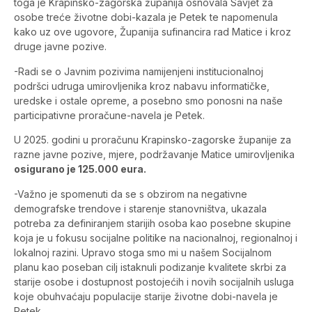
toga je Krapinsko-zagorska županija osnovala Savjet za
osobe treće životne dobi-kazala je Petek te napomenula
kako uz ove ugovore, Županija sufinancira rad Matice i kroz
druge javne pozive.
-Radi se o Javnim pozivima namijenjeni institucionalnoj
podršci udruga umirovljenika kroz nabavu informatičke,
uredske i ostale opreme, a posebno smo ponosni na naše
participativne proračune-navela je Petek.
U 2025. godini u proračunu Krapinsko-zagorske županije za
razne javne pozive, mjere, podržavanje Matice umirovljenika
osigurano je 125.000 eura.
-Važno je spomenuti da se s obzirom na negativne
demografske trendove i starenje stanovništva, ukazala
potreba za definiranjem starijih osoba kao posebne skupine
koja je u fokusu socijalne politike na nacionalnoj, regionalnoj i
lokalnoj razini. Upravo stoga smo mi u našem Socijalnom
planu kao poseban cilj istaknuli podizanje kvalitete skrbi za
starije osobe i dostupnost postojećih i novih socijalnih usluga
koje obuhvaćaju populacije starije životne dobi-navela je
Petek.