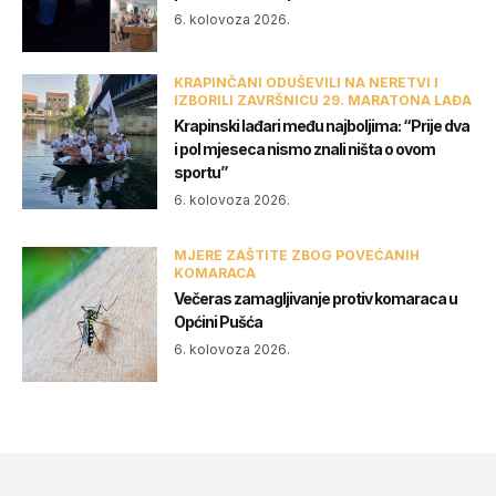
6. kolovoza 2026.
KRAPINČANI ODUŠEVILI NA NERETVI I
IZBORILI ZAVRŠNICU 29. MARATONA LAĐA
Krapinski lađari među najboljima: “Prije dva
i pol mjeseca nismo znali ništa o ovom
sportu”
6. kolovoza 2026.
MJERE ZAŠTITE ZBOG POVEĆANIH
KOMARACA
Večeras zamagljivanje protiv komaraca u
Općini Pušća
6. kolovoza 2026.