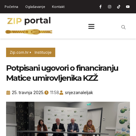
Početna
Oglašavanje
Kontakt
Zip.com.hr
Institucije
Potpisani ugovori o financiranju
Matice umirovljenika KZŽ
25. travnja 2025.
11:58
snjezanaleljak