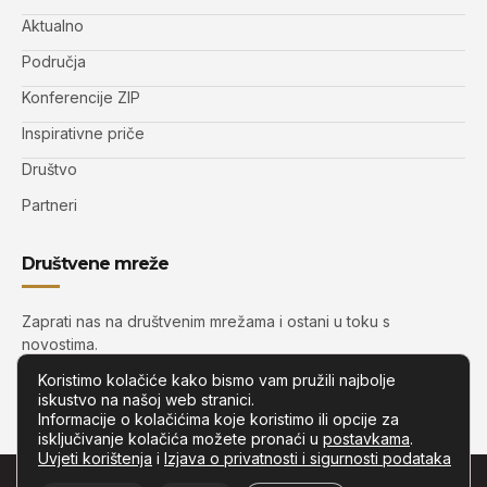
Aktualno
Područja
Konferencije ZIP
Inspirativne priče
Društvo
Partneri
Društvene mreže
Zaprati nas na društvenim mrežama i ostani u toku s
novostima.
Koristimo kolačiće kako bismo vam pružili najbolje
iskustvo na našoj web stranici.
Informacije o kolačićima koje koristimo ili opcije za
isključivanje kolačića možete pronaći u
postavkama
.
Uvjeti korištenja
i
Izjava o privatnosti i sigurnosti podataka
© Copyright –
Zip.com.hr
– Sva prava pridržana.