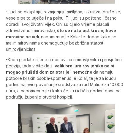
-Ljudi se okupljaju, razmjenjuju mišljena, iskustva, druže se,
vesele pa to utječe i na psihu. Ti ljudi su pošteno i časno
odradili svoj životni vijek. Oni su cijelo vrijeme plaćali
zdravstveno i mirovinsko,
što se nažalost kroz njihove
mirovine ne vidi
-napomenuo je Kolar te dodao kako se
malim mirovinama onemogućuje bezbrižna starost
umirovljenicima.
-Kada gledate cijene u domovima umirovljenika i prosječnu
penziju, tada vidite da si
velik broj umirovljenika ne bi
mogao priuštiti dom za starije i nemoćne
da nemaju
potpore bliskih osoba-spomenuo je Kolar, te je za iduću
godinu najavio povećanje sredstva za rad Matice za 10.000
eura, a napomenuo je i kako će su i idućih godinu dana na
području županije otvoriti hospicij.