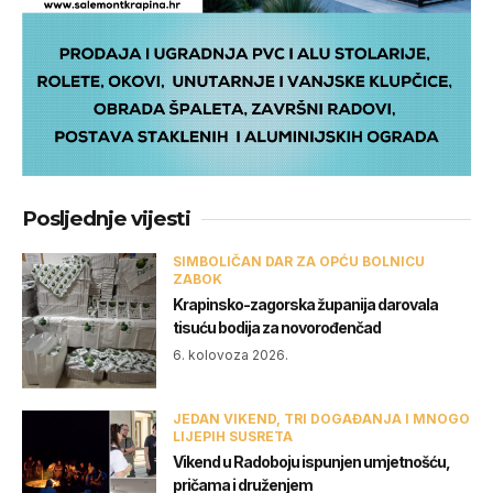
Posljednje vijesti
SIMBOLIČAN DAR ZA OPĆU BOLNICU
ZABOK
Krapinsko-zagorska županija darovala
tisuću bodija za novorođenčad
6. kolovoza 2026.
JEDAN VIKEND, TRI DOGAĐANJA I MNOGO
LIJEPIH SUSRETA
Vikend u Radoboju ispunjen umjetnošću,
pričama i druženjem