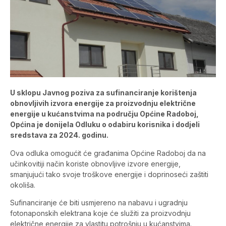
U sklopu Javnog poziva za sufinanciranje korištenja
obnovljivih izvora energije za proizvodnju električne
energije u kućanstvima na području Općine Radoboj,
Općina je donijela Odluku o odabiru korisnika i dodjeli
sredstava za 2024. godinu.
Ova odluka omogućit će građanima Općine Radoboj da na
učinkovitiji način koriste obnovljive izvore energije,
smanjujući tako svoje troškove energije i doprinoseći zaštiti
okoliša.
Sufinanciranje će biti usmjereno na nabavu i ugradnju
fotonaponskih elektrana koje će služiti za proizvodnju
električne energije za vlastitu potrošnju u kućanstvima.