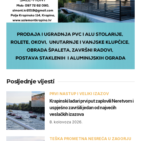
Posljednje vijesti
PRVI NASTUP I VELIKI IZAZOV
Krapinski lađari prvi put zaplovili Neretvom i
uspješno završili jedan od najvećih
veslačkih izazova
8. kolovoza 2026.
TEŠKA PROMETNA NESREĆA U ZAGORJU