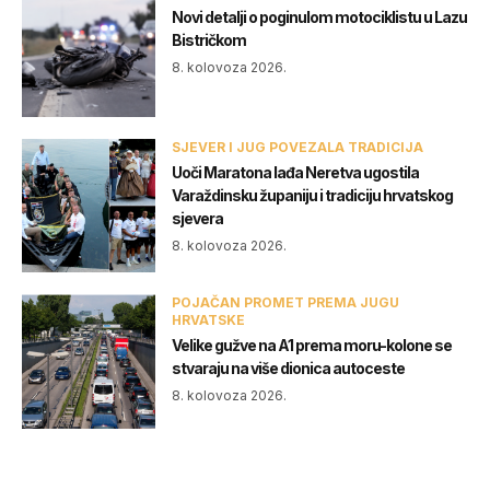
Novi detalji o poginulom motociklistu u Lazu
Bistričkom
8. kolovoza 2026.
SJEVER I JUG POVEZALA TRADICIJA
Uoči Maratona lađa Neretva ugostila
Varaždinsku županiju i tradiciju hrvatskog
sjevera
8. kolovoza 2026.
POJAČAN PROMET PREMA JUGU
HRVATSKE
Velike gužve na A1 prema moru-kolone se
stvaraju na više dionica autoceste
8. kolovoza 2026.