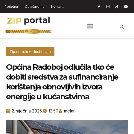
Početna
Oglašavanje
Kontakt
Zip.com.hr
Institucije
Općina Radoboj odlučila tko će
dobiti sredstva za sufinanciranje
korištenja obnovljivih izvora
energije u kućanstvima
2. siječnja 2025.
12:50
melani