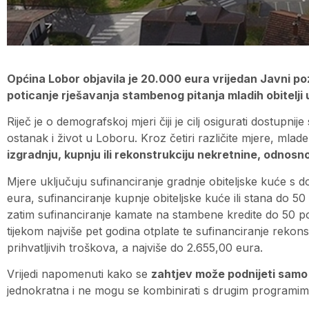
Općina Lobor objavila je 20.000 eura vrijedan Javni p
poticanje rješavanja stambenog pitanja mladih obitelji 
Riječ je o demografskoj mjeri čiji je cilj osigurati dostupni
ostanak i život u Loboru. Kroz četiri različite mjere, mlad
izgradnju, kupnju ili rekonstrukciju nekretnine, odnos
Mjere uključuju sufinanciranje gradnje obiteljske kuće s d
eura, sufinanciranje kupnje obiteljske kuće ili stana do 5
zatim sufinanciranje kamate na stambene kredite do 50 
tijekom najviše pet godina otplate te sufinanciranje reko
prihvatljivih troškova, a najviše do 2.655,00 eura.
Vrijedi napomenuti kako se
zahtjev može podnijeti samo 
jednokratna i ne mogu se kombinirati s drugim programi