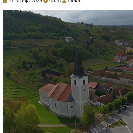
11. srpnja 2025.
09:57
melani