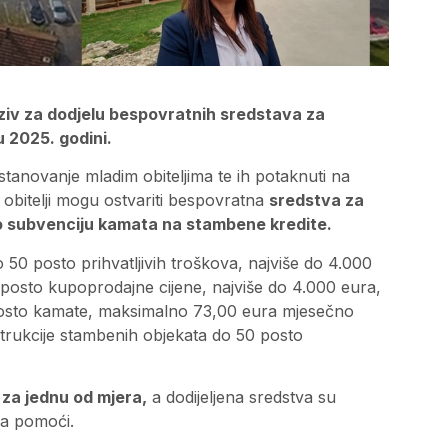
oziv za dodjelu bespovratnih sredstava za
u 2025. godini.
je stanovanje mladim obiteljima te ih potaknuti na
e obitelji mogu ostvariti bespovratna
sredstva za
no subvenciju kamata na stambene kredite.
o 50 posto prihvatljivih troškova, najviše do 4.000
0 posto kupoprodajne cijene, najviše do 4.000 eura,
posto kamate, maksimalno 73,00 eura mjesečno
nstrukcije stambenih objekata do 50 posto
za jednu od mjera,
a dodijeljena sredstva su
ma pomoći.