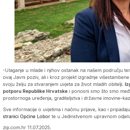
-Ulaganje u mlade i njihov ostanak na našem području tem
ovaj Javni poziv, ali i kroz projekt izgradnje višestambe
svoju želju za stvaranjem uvjeta za život mladih obitelji.
Iz
potporu Republike Hrvatske
i ponosni smo što smo međ
prostornoga uređenja, graditeljstva i državne imovine–kaz
Sve informacije o uvjetima i načinu prijave, kao i pripada
stranici Općine Lobor
te u Jedinstvenom upravnom odjelu
zip.com.hr 11.07.2025.