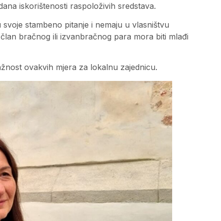
 dana iskorištenosti raspoloživih sredstava.
aju svoje stambeno pitanje i nemaju u vlasništvu
lan bračnog ili izvanbračnog para mora biti mlađi
ažnost ovakvih mjera za lokalnu zajednicu.