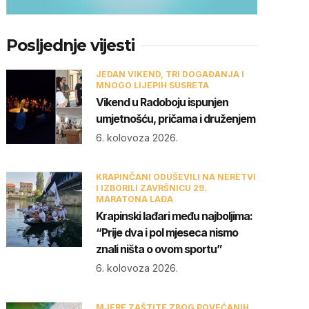
Posljednje vijesti
JEDAN VIKEND, TRI DOGAĐANJA I
MNOGO LIJEPIH SUSRETA
Vikend u Radoboju ispunjen
umjetnošću, pričama i druženjem
6. kolovoza 2026.
KRAPINČANI ODUŠEVILI NA NERETVI
I IZBORILI ZAVRŠNICU 29.
MARATONA LAĐA
Krapinski lađari među najboljima:
“Prije dva i pol mjeseca nismo
znali ništa o ovom sportu”
6. kolovoza 2026.
MJERE ZAŠTITE ZBOG POVEĆANIH