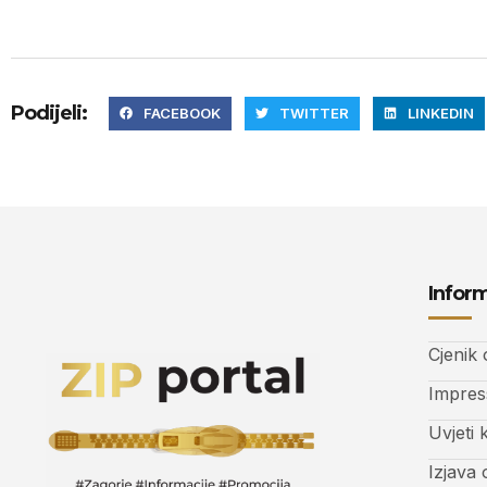
Podijeli:
FACEBOOK
TWITTER
LINKEDIN
Inform
Cjenik
Impre
Uvjeti 
Izjava 