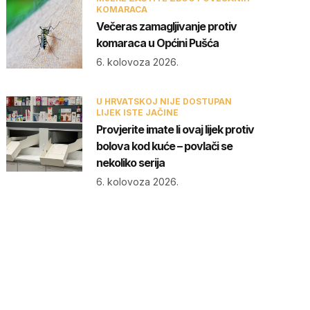
KOMARACA
Večeras zamagljivanje protiv
komaraca u Općini Pušća
6. kolovoza 2026.
U HRVATSKOJ NIJE DOSTUPAN
LIJEK ISTE JAČINE
Provjerite imate li ovaj lijek protiv
bolova kod kuće – povlači se
nekoliko serija
6. kolovoza 2026.