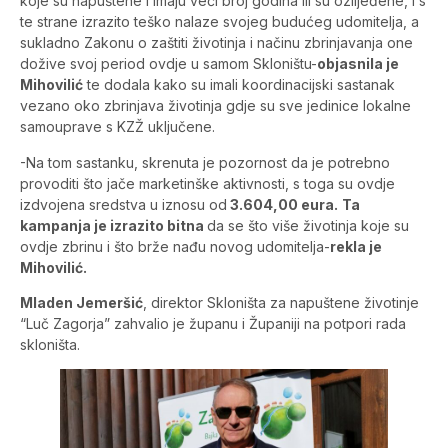
koje su napuštene i imaju veći broj godina ili su ozlijeđene, i s
te strane izrazito teško nalaze svojeg budućeg udomitelja, a
sukladno Zakonu o zaštiti životinja i načinu zbrinjavanja one
dožive svoj period ovdje u samom Skloništu-
objasnila je
Mihovilić
te dodala kako su imali koordinacijski sastanak
vezano oko zbrinjava životinja gdje su sve jedinice lokalne
samouprave s KZŽ uključene.
-Na tom sastanku, skrenuta je pozornost da je potrebno
provoditi što jače marketinške aktivnosti, s toga su ovdje
izdvojena sredstva u iznosu od
3.604,00 eura.
Ta
kampanja je izrazito bitna
da se što više životinja koje su
ovdje zbrinu i što brže nađu novog udomitelja-
rekla je
Mihovilić.
Mladen Jemeršić
, direktor Skloništa za napuštene životinje
“Luč Zagorja” zahvalio je županu i Županiji na potpori rada
skloništa.