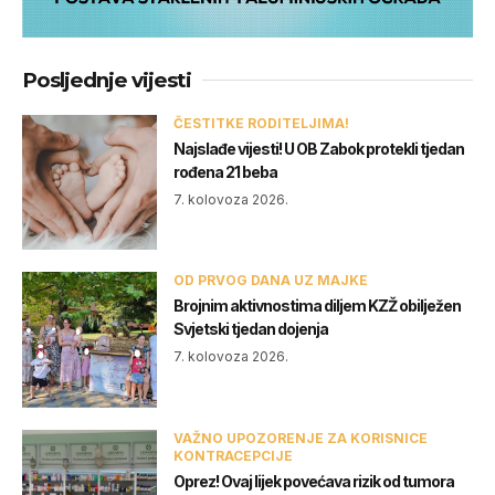
Posljednje vijesti
ČESTITKE RODITELJIMA!
Najslađe vijesti! U OB Zabok protekli tjedan
rođena 21 beba
7. kolovoza 2026.
OD PRVOG DANA UZ MAJKE
Brojnim aktivnostima diljem KZŽ obilježen
Svjetski tjedan dojenja
7. kolovoza 2026.
VAŽNO UPOZORENJE ZA KORISNICE
KONTRACEPCIJE
Oprez! Ovaj lijek povećava rizik od tumora