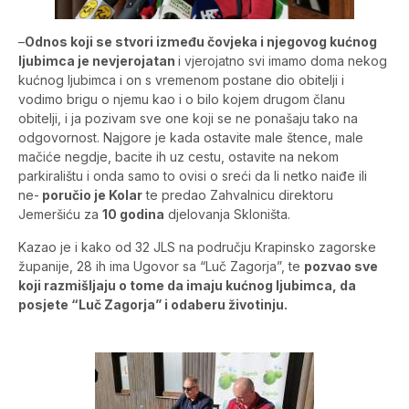
–
Odnos koji se stvori između čovjeka i njegovog kućnog
ljubimca je nevjerojatan
i vjerojatno svi imamo doma nekog
kućnog ljubimca i on s vremenom postane dio obitelji i
vodimo brigu o njemu kao i o bilo kojem drugom članu
obitelji, i ja pozivam sve one koji se ne ponašaju tako na
odgovornost. Najgore je kada ostavite male štence, male
mačiće negdje, bacite ih uz cestu, ostavite na nekom
parkiralištu i onda samo to ovisi o sreći da li netko naiđe ili
ne-
poručio je Kolar
te predao Zahvalnicu direktoru
Jemeršiću za
10 godina
djelovanja Skloništa.
Kazao je i kako od 32 JLS na području Krapinsko zagorske
županije, 28 ih ima Ugovor sa “Luč Zagorja”, te
pozvao sve
koji razmišljaju o tome da imaju kućnog ljubimca, da
posjete “Luč Zagorja” i odaberu životinju.