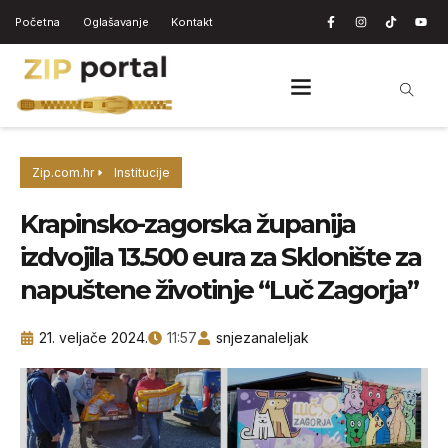
Početna
Oglašavanje
Kontakt
Zip.com.hr
Institucije
Krapinsko-zagorska županija
izdvojila 13.500 eura za Sklonište za
napuštene životinje “Luč Zagorja”
21. veljače 2024.
11:57
snjezanaleljak