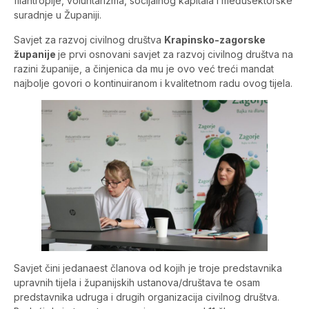
filantropije, voluntarizma, socijalnog kapitala i međusektorske
suradnje u Županiji.
Savjet za razvoj civilnog društva
Krapinsko-zagorske
županije
je prvi osnovani savjet za razvoj civilnog društva na
razini županije, a činjenica da mu je ovo već treći mandat
najbolje govori o kontinuiranom i kvalitetnom radu ovog tijela.
Savjet čini jedanaest članova od kojih je troje predstavnika
upravnih tijela i županijskih ustanova/društava te osam
predstavnika udruga i drugih organizacija civilnog društva.