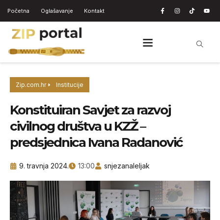
Početna
Oglašavanje
Kontakt
Zip.com.hr
Institucije
Konstituiran Savjet za razvoj
civilnog društva u KZŽ –
predsjednica Ivana Radanović
9. travnja 2024.
13:00
snjezanaleljak