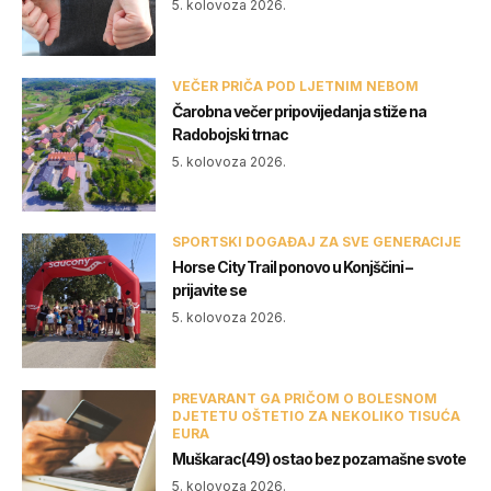
5. kolovoza 2026.
VEČER PRIČA POD LJETNIM NEBOM
Čarobna večer pripovijedanja stiže na
Radobojski trnac
5. kolovoza 2026.
SPORTSKI DOGAĐAJ ZA SVE GENERACIJE
Horse City Trail ponovo u Konjščini –
prijavite se
5. kolovoza 2026.
PREVARANT GA PRIČOM O BOLESNOM
DJETETU OŠTETIO ZA NEKOLIKO TISUĆA
EURA
Muškarac(49) ostao bez pozamašne svote
5. kolovoza 2026.