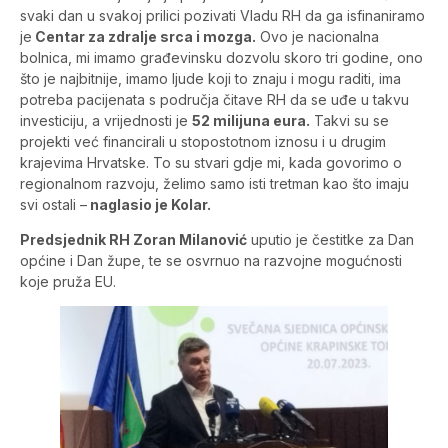
svaki dan u svakoj prilici pozivati Vladu RH da ga isfinaniramo
je
Centar za zdralje srca i mozga.
Ovo je nacionalna
bolnica, mi imamo građevinsku dozvolu skoro tri godine, ono
što je najbitnije, imamo ljude koji to znaju i mogu raditi, ima
potreba pacijenata s područja čitave RH da se uđe u takvu
investiciju, a vrijednosti je
52 milijuna eura.
Takvi su se
projekti već financirali u stopostotnom iznosu i u drugim
krajevima Hrvatske. To su stvari gdje mi, kada govorimo o
regionalnom razvoju, želimo samo isti tretman kao što imaju
svi ostali –
naglasio je Kolar.
Predsjednik RH Zoran Milanović
uputio je čestitke za Dan
općine i Dan župe, te se osvrnuo na razvojne mogućnosti
koje pruža EU.