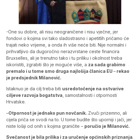
-One su dobre, ali nisu neograničene i nisu vječne, jer
fondovi o kojima svi tako sladostrasno i apetitlih pričamo će
trajati neko vrijeme, a onda ih više neće biti. Nije normalni i
prihvatljivo da dugoročno nerazvrstane ceste financira
Bruxselles, ali je trenutno tako i tu priliku i okolnost treba
iskoristiti, zgrabiti što je moguće više, a
za sada grabimo
premalo i u tome smo druga najlošija članica EU
–
rekao
je predsjednik Milanović.
Istaknuo je da cilj treba biti
usredotočenje na ostvarive
ciljeve razvoja bogatstva
, samostalnosti i otpornosti
Hrvatske.
–
Otpornost je jednako pun novčanik.
Zvuči prizemno, ali
cijela priča se svodi na to. U tome budite što uporniji i jači, jer
niste lošiji od onih s kojima graničite –
poručio je Milanović.
Svečanost je bila prilika i za uručenje općinskih priznanja
.