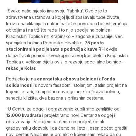
-Svako naše mjesto ima svoju ‘fabriku’. Ovdje je to
zdravstvena ustanova u kojoj ljudi spašavaju tuđe živote,
kroz rehabilitaciju ih nakon najtežih povreda i bolesti vraćaju
obiteljima i na tržište rada. I to nije specijalna bolnica
Krapinskih Toplica niti Krapinsko – zagorske županije, već
specijalna bolnica Republike Hrvatske.
75 posto
stacioniranih pacijenata s područja čitave RH
ovdje
dolazi tražiti pomoć i sveukupni razvoj kompletnih Krapinskih
Toplica u velikom dijelu ovisi o razvoju specijalne bolnice –
rekao je Kolar.
Podsjetio je na
energetsku obnovu bolnice iz Fonda
solidarnosti
, s novom fasadom i stolarijom, zatim projekt na
kojem se radi, kompletno novo grijanje za čitavu bolnicu,
sanaciju klizišta, dva bazena s prilaznim cestama.
-U Centru za odgoj i obrazovanje kupili smo zemljište od
12.000 kvadrata
i projektiramo novi Centar za odgoj i
obrazovanje. Vjerujem da ćemo na proljeće imati
građevinsku dozvolu i da ćemo na ljeto i jesen početi graditi
novi centar. Najbitnije je projekt o kojem sam rekao da ću