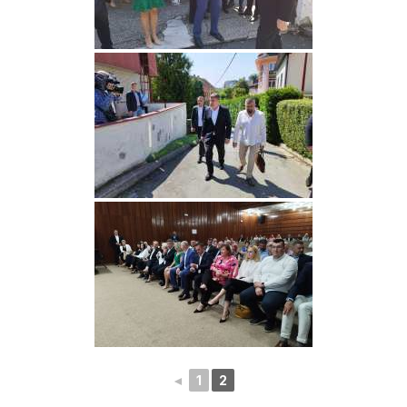
◄
1
2