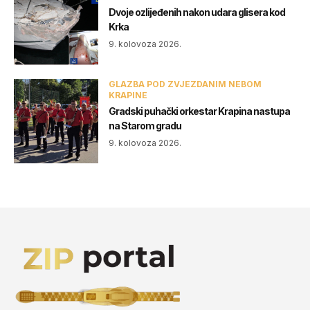
Dvoje ozlijeđenih nakon udara glisera kod
Krka
9. kolovoza 2026.
GLAZBA POD ZVJEZDANIM NEBOM
KRAPINE
Gradski puhački orkestar Krapina nastupa
na Starom gradu
9. kolovoza 2026.