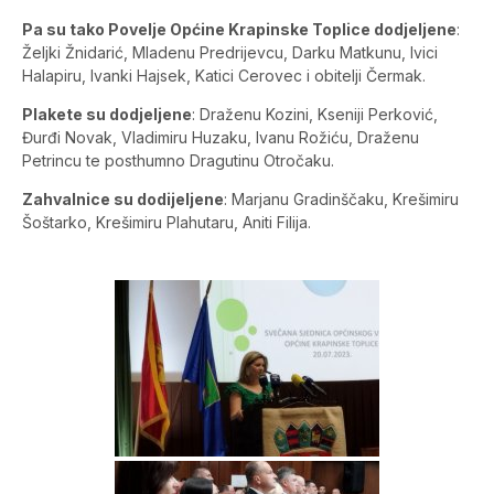
Pa su tako Povelje Općine Krapinske Toplice dodjeljene
:
Željki Žnidarić, Mladenu Predrijevcu, Darku Matkunu, Ivici
Halapiru, Ivanki Hajsek, Katici Cerovec i obitelji Čermak.
Plakete su dodjeljene
: Draženu Kozini, Kseniji Perković,
Đurđi Novak, Vladimiru Huzaku, Ivanu Rožiću, Draženu
Petrincu te posthumno Dragutinu Otročaku.
Zahvalnice su dodijeljene
: Marjanu Gradinščaku, Krešimiru
Šoštarko, Krešimiru Plahutaru, Aniti Filija.