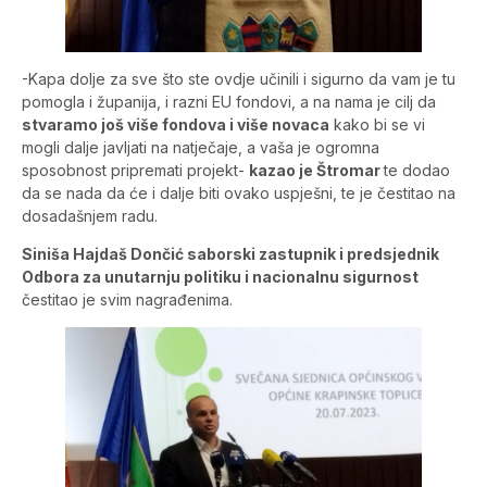
-Kapa dolje za sve što ste ovdje učinili i sigurno da vam je tu
pomogla i županija, i razni EU fondovi, a na nama je cilj da
stvaramo još više fondova i više novaca
kako bi se vi
mogli dalje javljati na natječaje, a vaša je ogromna
sposobnost pripremati projekt-
kazao je Štromar
te dodao
da se nada da će i dalje biti ovako uspješni, te je čestitao na
dosadašnjem radu.
Siniša Hajdaš Dončić saborski zastupnik i predsjednik
Odbora za unutarnju politiku i nacionalnu sigurnost
čestitao je svim nagrađenima.