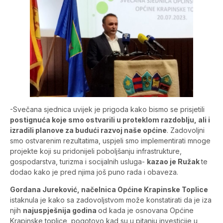
-Svečana sjednica uvijek je prigoda kako bismo se prisjetili
postignuća koje smo ostvarili u proteklom razdoblju, ali i
izradili planove za budući razvoj naše općine
. Zadovoljni
smo ostvarenim rezultatima, uspjeli smo implementirati mnoge
projekte koji su pridonijeli poboljšanju infrastrukture,
gospodarstva, turizma i socijalnih usluga-
kazao je Ružak
te
dodao kako je pred njima još puno rada i obaveza.
Gordana Jureković, načelnica Općine Krapinske Toplice
istaknula je kako sa zadovoljstvom može konstatirati da je iza
njih
najuspješnija godina
od kada je osnovana Općine
Krapinske toplice, pogotovo kad su u pitanju investicije u