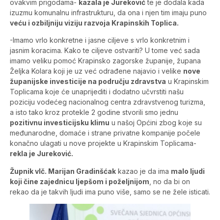
ovakvim prigodama-
kazala je Jureković
te je dodala kada
izuzmu komunalnu infrastrukturu, da ona i njen tim imaju puno
veću i ozbiljniju viziju razvoja Krapinskih Toplica.
-Imamo vrlo konkretne i jasne ciljeve s vrlo konkretnim i
jasnim koracima. Kako te ciljeve ostvariti? U tome već sada
imamo veliku pomoć Krapinsko zagorske županije, župana
Željka Kolara koji je uz već odrađene najavio i velike
nove
županijske investicije na području zdravstva
u Krapinskim
Toplicama koje će unaprijediti i dodatno učvrstiti našu
poziciju vodećeg nacionalnog centra zdravstvenog turizma,
a isto tako kroz protekle 2 godine stvorili smo jednu
pozitivnu investicijsku klimu
u našoj Općini zbog koje su
međunarodne, domaće i strane privatne kompanije počele
konačno ulagati u nove projekte u Krapinskim Toplicama-
rekla je Jureković.
Župnik vlč. Marijan Gradinšćak
kazao je da ima
malo ljudi
koji čine zajednicu ljepšom i poželjnijom
, no da bi on
rekao da je takvih ljudi ima puno više, samo se ne žele isticati.