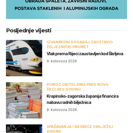
Posljednje vijesti
IZVANREDNI DOGAĐAJ ZAUSTAVIO
ŽELJEZNIČKI PROMET
Vlak prema Rijeci zaustavljen kod Škrljeva
9. kolovoza 2026.
POMOĆ OBITELJIMA PRED NOVU
ŠKOLSKU GODINU
Krapinsko-zagorska županija financira
nabavu radnih bilježnica
9. kolovoza 2026.
SPAŠAVANJA I NESREĆE OBILJEŽILI
VIKEND