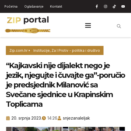
Početna
Oglašavanje
Kontakt
Zip.com.hr
Institucije
,
Za I Protiv - politika i društvo
“Kajkavski nije dijalekt nego je
jezik, njegujte i čuvajte ga”-poručio
je predsjednik Milanović sa
Svečane sjednice u Krapinskim
Toplicama
20. srpnja 2023.
14:26
snjezanaleljak