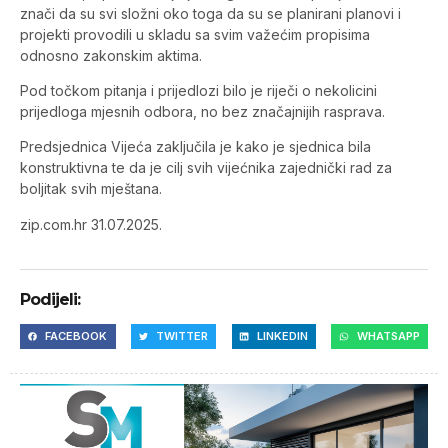
znači da su svi složni oko toga da su se planirani planovi i
projekti provodili u skladu sa svim važećim propisima
odnosno zakonskim aktima.
Pod točkom pitanja i prijedlozi bilo je riječi o nekolicini
prijedloga mjesnih odbora, no bez značajnijih rasprava.
Predsjednica Vijeća zaključila je kako je sjednica bila
konstruktivna te da je cilj svih vijećnika zajednički rad za
boljitak svih mještana.
zip.com.hr 31.07.2025.
Podijeli:
FACEBOOK
TWITTER
LINKEDIN
WHATSAPP