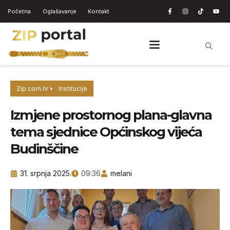
Početna
Oglašavanje
Kontakt
Zip.com.hr
Institucije
Izmjene prostornog plana-glavna
tema sjednice Općinskog vijeća
Budinščine
31. srpnja 2025.
09:36
melani