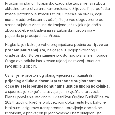
Prostornim planom Krapinsko-zagorske županije, ali i zbog
aktualne teme otvaranja kamenoloma u Siljevcu. Prije početka
izrade potrebno je izraditi i studiju utjecaja na okoliš, koju
mora izraditi ovlašteni izvođač, što je već dogovoreno od
strane prijašnje vlasti, no do izmjene još uvijek nije došlo
zbog potrebe usklađivanja sa zakonskim propisima –
pojasnila je predsjednica Vijeća.
Naglasila je i kako je veliki broj mještana podnio
zahtjeve za
prenamjenu zemljišta,
najčešće iz poljoprivrednog u
građevinsko, što bez izmjene prostornog plana nije moguće.
Stoga ova odluka ima izravan utjecaj na razvoj i buduće
investicije u općini.
Uz izmjene prostornog plana, vijećnici su razmatrali i
prijedlog odluke o davanju prethodne suglasnosti na
opće uvjete isporuke komunalne usluge ukopa pokojnika,
a sjednica je zaključena usvajanjem izvješća o provedbi
Plana upravljanja imovinom u vlasništvu Općine Budinščina za
2024. godinu. Riječ je o obveznom dokumentu koji, kako je
istaknuto, osigurava transparentno upravljanje općinskom
imovinom, a prihvaćen je jednoglasno i bez primjedbi što