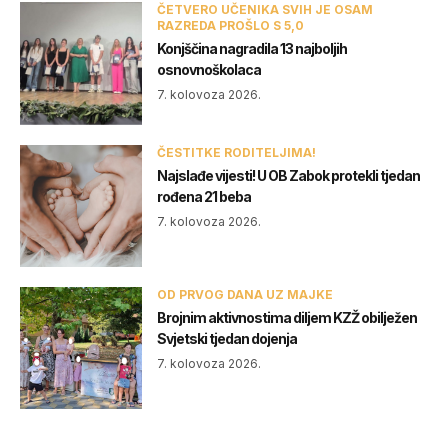
ČETVERO UČENIKA SVIH JE OSAM
RAZREDA PROŠLO S 5,0
Konjščina nagradila 13 najboljih
osnovnoškolaca
7. kolovoza 2026.
ČESTITKE RODITELJIMA!
Najslađe vijesti! U OB Zabok protekli tjedan
rođena 21 beba
7. kolovoza 2026.
OD PRVOG DANA UZ MAJKE
Brojnim aktivnostima diljem KZŽ obilježen
Svjetski tjedan dojenja
7. kolovoza 2026.