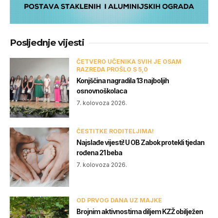
Posljednje vijesti
ČETVERO UČENIKA SVIH JE OSAM
RAZREDA PROŠLO S 5,0
Konjščina nagradila 13 najboljih
osnovnoškolaca
7. kolovoza 2026.
ČESTITKE RODITELJIMA!
Najslađe vijesti! U OB Zabok protekli tjedan
rođena 21 beba
7. kolovoza 2026.
OD PRVOG DANA UZ MAJKE
Brojnim aktivnostima diljem KZŽ obilježen