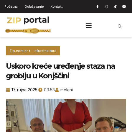
Početna
Oglašavanje
Kontakt
Zip.com.hr
Infrastruktura
Uskoro kreće uređenje staza na
groblju u Konjščini
17. rujna 2025.
09:53
melani