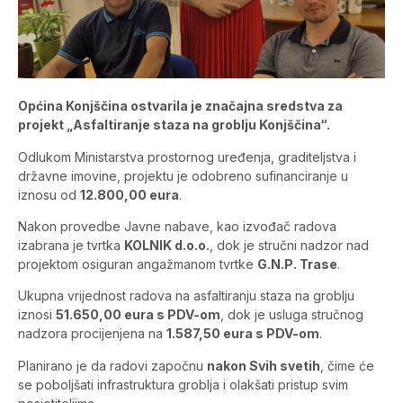
Općina Konjščina ostvarila je značajna sredstva za
projekt „Asfaltiranje staza na groblju Konjščina“.
Odlukom Ministarstva prostornog uređenja, graditeljstva i
državne imovine, projektu je odobreno sufinanciranje u
iznosu od
12.800,00 eura
.
Nakon provedbe Javne nabave, kao izvođač radova
izabrana je tvrtka
KOLNIK d.o.o.
, dok je stručni nadzor nad
projektom osiguran angažmanom tvrtke
G.N.P. Trase
.
Ukupna vrijednost radova na asfaltiranju staza na groblju
iznosi
51.650,00 eura s PDV-om
, dok je usluga stručnog
nadzora procijenjena na
1.587,50 eura s PDV-om
.
Planirano je da radovi započnu
nakon Svih svetih
, čime će
se poboljšati infrastruktura groblja i olakšati pristup svim