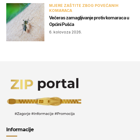
MJERE ZAŠTITE ZBOG POVEĆANIH
KOMARACA
Večeras zamagljivanje protiv komaraca u
Općini Pušća
6. kolovoza 2026.
Informacije