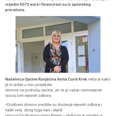
vrijedni 5072 eura i financirani su iz općinskog
proračuna.
Načelnica Općine Konjščina Anita Curiš Krok
rekla je kako
je to jedan u nizu projekata
obnove na području općine, jer im je važan ravnomjeran
razvoj svih mjesnih odbora.
–Društveni domovi središte su druženja mjesnih odbora i
naših sela, zbog toga nam i slijedi
obnova Društvenog doma Klimen – istaknula je načelnica