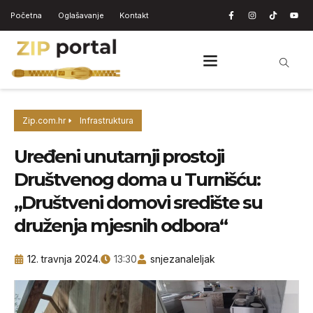
Početna
Oglašavanje
Kontakt
Zip.com.hr
Infrastruktura
Uređeni unutarnji prostoji
Društvenog doma u Turnišću:
„Društveni domovi središte su
druženja mjesnih odbora“
12. travnja 2024.
13:30
snjezanaleljak