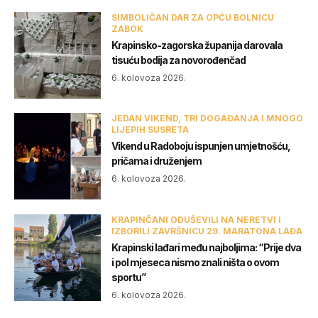
SIMBOLIČAN DAR ZA OPĆU BOLNICU
ZABOK
Krapinsko-zagorska županija darovala
tisuću bodija za novorođenčad
6. kolovoza 2026.
JEDAN VIKEND, TRI DOGAĐANJA I MNOGO
LIJEPIH SUSRETA
Vikend u Radoboju ispunjen umjetnošću,
pričama i druženjem
6. kolovoza 2026.
KRAPINČANI ODUŠEVILI NA NERETVI I
IZBORILI ZAVRŠNICU 29. MARATONA LAĐA
Krapinski lađari među najboljima: “Prije dva
i pol mjeseca nismo znali ništa o ovom
sportu”
6. kolovoza 2026.