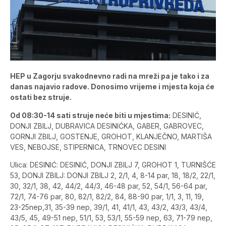
HEP u Zagorju svakodnevno radi na mreži pa je tako i za
danas najavio radove. Donosimo vrijeme i mjesta koja će
ostati bez struje.
Od 08:30-14 sati struje neće biti u mjestima:
DESINIĆ,
DONJI ZBILJ, DUBRAVICA DESINIĆKA, GABER, GABROVEC,
GORNJI ZBILJ, GOSTENJE, GROHOT, KLANJEČNO, MARTIŠA
VES, NEBOJSE, STIPERNICA, TRNOVEC DESINI
Ulica: DESINIĆ: DESINIĆ, DONJI ZBILJ 7, GROHOT 1, TURNIŠĆE
53, DONJI ZBILJ: DONJI ZBILJ 2, 2/1, 4, 8-14 par, 18, 18/2, 22/1,
30, 32/1, 38, 42, 44/2, 44/3, 46-48 par, 52, 54/1, 56-64 par,
72/1, 74-76 par, 80, 82/1, 82/2, 84, 88-90 par, 1/1, 3, 11, 19,
23-25nep,31, 35-39 nep, 39/1, 41, 41/1, 43, 43/2, 43/3, 43/4,
43/5, 45, 49-51 nep, 51/1, 53, 53/1, 55-59 nep, 63, 71-79 nep,