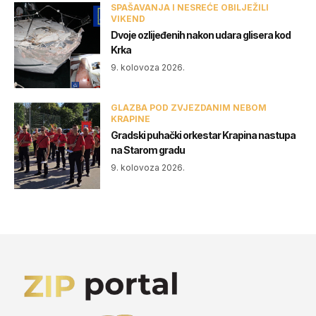
SPAŠAVANJA I NESREĆE OBILJEŽILI
VIKEND
Dvoje ozlijeđenih nakon udara glisera kod
Krka
9. kolovoza 2026.
GLAZBA POD ZVJEZDANIM NEBOM
KRAPINE
Gradski puhački orkestar Krapina nastupa
na Starom gradu
9. kolovoza 2026.