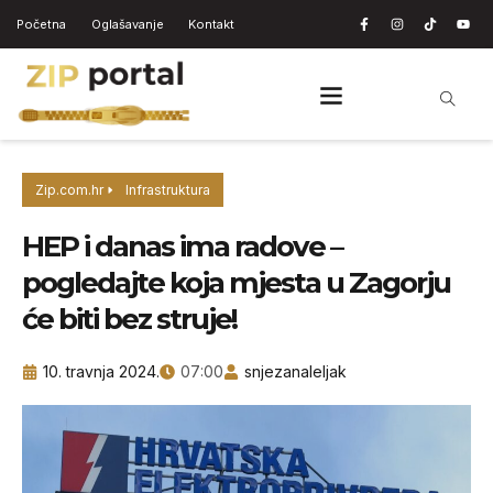
Početna
Oglašavanje
Kontakt
Zip.com.hr
Infrastruktura
HEP i danas ima radove –
pogledajte koja mjesta u Zagorju
će biti bez struje!
10. travnja 2024.
07:00
snjezanaleljak