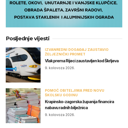
Posljednje vijesti
IZVANREDNI DOGAĐAJ ZAUSTAVIO
ŽELJEZNIČKI PROMET
Vlak prema Rijeci zaustavljen kod Škrljeva
9. kolovoza 2026.
POMOĆ OBITELJIMA PRED NOVU
ŠKOLSKU GODINU
Krapinsko-zagorska županija financira
nabavu radnih bilježnica
9. kolovoza 2026.