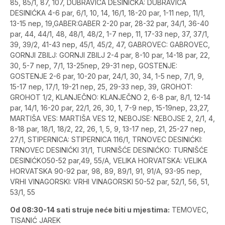
85, 85/1, 87, 107, DUBRAVICA DESINIĆKA: DUBRAVICA
DESINIĆKA 4-6 par, 6/1, 10, 14, 16/1, 18-20 par, 1-11 nep, 11/1,
13-15 nep, 19,GABER:GABER 2-20 par, 28-32 par, 34/1, 36-40
par, 44, 44/1, 48, 48/1, 48/2, 1-7 nep, 11, 17-33 nep, 37, 37/1,
39, 39/2, 41-43 nep, 45/1, 45/2, 47, GABROVEC: GABROVEC,
GORNJI ZBILJ: GORNJI ZBILJ 2-4 par, 8-10 par, 14-18 par, 22,
30, 5-7 nep, 7/1, 13-25nep, 29-31 nep, GOSTENJE:
GOSTENJE 2-6 par, 10-20 par, 24/1, 30, 34, 1-5 nep, 7/1, 9,
15-17 nep, 17/1, 19-21 nep, 25, 29-33 nep, 39, GROHOT:
GROHOT 1/2, KLANJEČNO: KLANJEČNO 2, 6-8 par, 8/1, 12-14
par, 14/1, 16-20 par, 22/1, 26, 30, 1, 7-9 nep, 15-19nep, 23,27,
MARTIŠA VES: MARTIŠA VES 12, NEBOJSE: NEBOJSE 2, 2/1, 4,
8-18 par, 18/1, 18/2, 22, 26, 1, 5, 9, 13-17 nep, 21, 25-27 nep,
27/1, STIPERNICA: STIPERNICA 116/1, TRNOVEC DESINIĆKI:
TRNOVEC DESINIĆKI 31/1, TURNIŠĆE DESINIĆKO: TURNIŠĆE
DESINIĆKO50-52 par,49, 55/A, VELIKA HORVATSKA: VELIKA
HORVATSKA 90-92 par, 98, 89, 89/1, 91, 91/A, 93-95 nep,
VRHI VINAGORSKI: VRHI VINAGORSKI 50-52 par, 52/1, 56, 51,
53/1, 55
Od 08:30-14 sati struje neće biti u mjestima:
TEMOVEC,
TISANIĆ JAREK