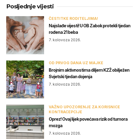
Posljednje vijesti
ČESTITKE RODITELJIMA!
Najslađe vijesti! U OB Zabok protekli tjedan
rođena 21 beba
7. kolovoza 2026.
OD PRVOG DANA UZ MAJKE
Brojnim aktivnostima diljem KZŽ obilježen
Svjetski tjedan dojenja
7. kolovoza 2026.
VAŽNO UPOZORENJE ZA KORISNICE
KONTRACEPCIJE
Oprez! Ovaj lijek povećava rizik od tumora
mozga
7. kolovoza 2026.