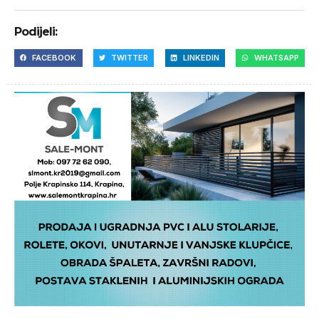
Podijeli:
FACEBOOK
TWITTER
LINKEDIN
WHATSAPP