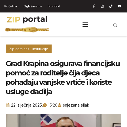
Početna
Oglašavanje
Kontakt
Zip.com.hr
Institucije
Grad Krapina osigurava financijsku
pomoć za roditelje čija djeca
pohađaju vanjske vrtiće i koriste
usluge dadilja
22. siječnja 2025.
15:20
snjezanaleljak