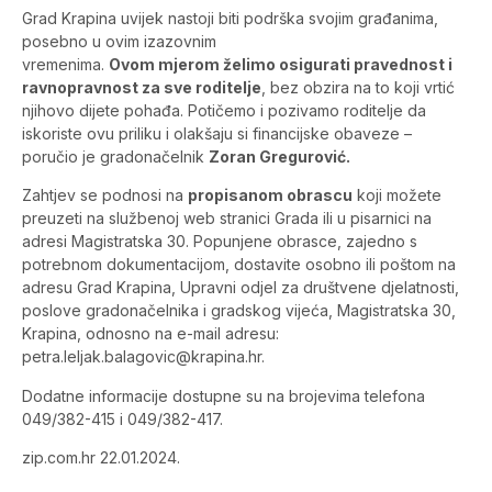
Grad Krapina uvijek nastoji biti podrška svojim građanima,
posebno u ovim izazovnim
vremenima.
Ovom mjerom želimo osigurati pravednost i
ravnopravnost za sve roditelje
, bez obzira na to koji vrtić
njihovo dijete pohađa. Potičemo i pozivamo roditelje da
iskoriste ovu priliku i olakšaju si financijske obaveze –
poručio je gradonačelnik
Zoran Gregurović.
Zahtjev se podnosi na
propisanom obrascu
koji možete
preuzeti na službenoj web stranici Grada ili u pisarnici na
adresi Magistratska 30. Popunjene obrasce, zajedno s
potrebnom dokumentacijom, dostavite osobno ili poštom na
adresu Grad Krapina, Upravni odjel za društvene djelatnosti,
poslove gradonačelnika i gradskog vijeća, Magistratska 30,
Krapina, odnosno na e-mail adresu:
petra.leljak.balagovic@krapina.hr
.
Dodatne informacije dostupne su na brojevima telefona
049/382-415 i 049/382-417.
zip.com.hr 22.01.2024.