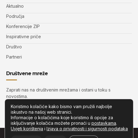
Aktualno
Područja
Konferencije ZIP
Inspirativne priče
Društvo
Partneri
Društvene mreže
Zaprati nas na društvenim mrežama i ostani u toku s
novostima.
Koristimo kolačiće kako bismo vam pružili najbolje
iskustvo na našoj web stranici.
Informacije o kolačićima koje koristimo ili opcije za
isključivanje kolačića možete pronaći u
postavkama
.
Uvjeti korištenja
i
Izjava o privatnosti i sigurnosti podataka
© Copyright –
Zip.com.hr
– Sva prava pridržana.