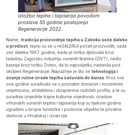
Izložba tepiha i tapiserija povodom
proslave 55 godina postojanja
Regeneracije 2022.
Naime,
tradicija proizvodnje tepiha u Zaboku seže daleko
u prošlost
, tepisi su se u reGALERIJI počeli proizvoditi, sada
već daleke 1967. godine, kada je tvrtka djelovala kroz
tadašnju Zagorsku industriju vunenih tkanina (ZIVT), nešto
kasnije kroz tvrtku Zivtex, da bi naposljetku nastavila pod
okriljem Regeneracije. Najvažnije je što se
tehnologija i
znanje ručne izrade tepiha sačuvala do danas
. Kroz sve
ove godine surađivalo se s poznatim domaćim i inozemnim
umjetnicima, arhitektima i dizajnerima različitih profila, a te su
suradnje iznjedrile trajne kulturne vrijednosti, izradom
vrhunskih vunenih tepiha i tapiserija koji su tijekom godina
ugrađeni u brojne turističke i poslovne objekte te privatne
domove u Hrvatskoj i izvan nje.