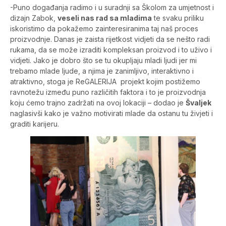
-Puno događanja radimo i u suradnji sa Školom za umjetnost i
dizajn Zabok,
veseli nas rad sa mladima
te svaku priliku
iskoristimo da pokažemo zainteresiranima taj naš proces
proizvodnje. Danas je zaista rijetkost vidjeti da se nešto radi
rukama, da se može izraditi kompleksan proizvod i to uživo i
vidjeti. Jako je dobro što se tu okupljaju mladi ljudi jer mi
trebamo mlade ljude, a njima je zanimljivo, interaktivno i
atraktivno, stoga je ReGALERIJA projekt kojim postižemo
ravnotežu između puno različitih faktora i to je proizvodnja
koju ćemo trajno zadržati na ovoj lokaciji – dodao je
Švaljek
naglasivši kako je važno motivirati mlade da ostanu tu živjeti i
graditi karijeru.