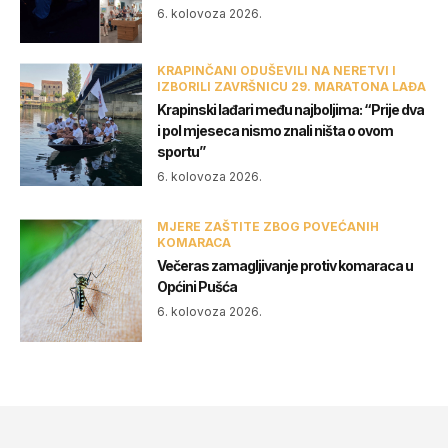
6. kolovoza 2026.
KRAPINČANI ODUŠEVILI NA NERETVI I
IZBORILI ZAVRŠNICU 29. MARATONA LAĐA
Krapinski lađari među najboljima: “Prije dva
i pol mjeseca nismo znali ništa o ovom
sportu”
6. kolovoza 2026.
MJERE ZAŠTITE ZBOG POVEĆANIH
KOMARACA
Večeras zamagljivanje protiv komaraca u
Općini Pušća
6. kolovoza 2026.