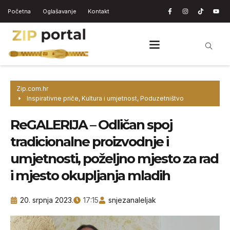
Početna
Oglašavanje
Kontakt
Zip.com.hr
Inspirativne priče
,
Kultura i umjetnost
,
Poduzetništvo
ReGALERIJA – Odličan spoj
tradicionalne proizvodnje i
umjetnosti, poželjno mjesto za rad
i mjesto okupljanja mladih
20. srpnja 2023.
17:15
snjezanaleljak