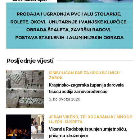
Posljednje vijesti
SIMBOLIČAN DAR ZA OPĆU BOLNICU
ZABOK
Krapinsko-zagorska županija darovala
tisuću bodija za novorođenčad
6. kolovoza 2026.
JEDAN VIKEND, TRI DOGAĐANJA I MNOGO
LIJEPIH SUSRETA
Vikend u Radoboju ispunjen umjetnošću,
pričama i druženjem