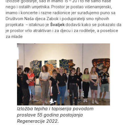
izložbe godišnje, sad ih imamo 15 – 20 i to ne samo naše
nego i ostalih umjetnika. Prostor je postao višenamjenski,
imamo i koncerte i razne radionice jer surađujemo puno sa
Društvom Naša djeca Zabok i podupiratelji smo njihovih
projekata – istaknuo je
Švaljek
dodavši kako se pokazalo da
je prostor vrlo atraktivan i za djecu i za roditelje, a posebice
za mlade
Izložba tepiha i tapiserija povodom
proslave 55 godina postojanja
Regeneracije 2022.