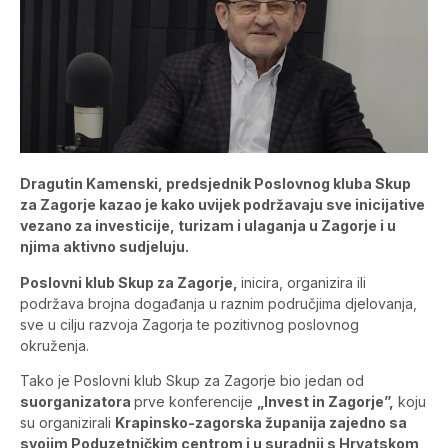
Dragutin Kamenski, predsjednik Poslovnog kluba Skup
za Zagorje kazao je kako uvijek podržavaju sve inicijative
vezano za investicije, turizam i ulaganja u Zagorje i u
njima aktivno sudjeluju.
Poslovni klub Skup za Zagorje,
inicira, organizira ili
podržava brojna događanja u raznim područjima djelovanja,
sve u cilju razvoja Zagorja te pozitivnog poslovnog
okruženja.
Tako je Poslovni klub Skup za Zagorje bio jedan od
suorganizatora
prve konferencije
„Invest in Zagorje”,
koju
su organizirali
Krapinsko-zagorska županija zajedno sa
svojim Poduzetničkim centrom i u suradnji s Hrvatskom