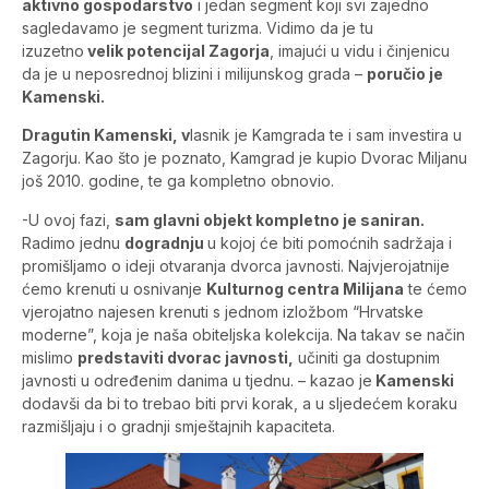
aktivno gospodarstvo
i jedan segment koji svi zajedno
sagledavamo je segment turizma. Vidimo da je tu
izuzetno
velik potencijal Zagorja
, imajući u vidu i činjenicu
da je u neposrednoj blizini i milijunskog grada –
poručio je
Kamenski.
Dragutin Kamenski, v
lasnik je Kamgrada te i sam investira u
Zagorju. Kao što je poznato, Kamgrad je kupio Dvorac Miljanu
još 2010. godine, te ga kompletno obnovio.
-U ovoj fazi,
sam glavni objekt kompletno je saniran.
Radimo jednu
dogradnju
u kojoj će biti pomoćnih sadržaja i
promišljamo o ideji otvaranja dvorca javnosti. Najvjerojatnije
ćemo krenuti u osnivanje
Kulturnog centra Milijana
te ćemo
vjerojatno najesen krenuti s jednom izložbom “Hrvatske
moderne”, koja je naša obiteljska kolekcija. Na takav se način
mislimo
predstaviti dvorac javnosti,
učiniti ga dostupnim
javnosti u određenim danima u tjednu. – kazao je
Kamenski
dodavši da bi to trebao biti prvi korak, a u sljedećem koraku
razmišljaju i o gradnji smještajnih kapaciteta.