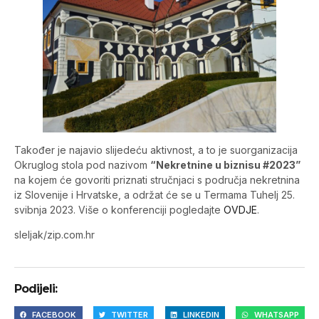
Također je najavio slijedeću aktivnost, a to je suorganizacija
Okruglog stola pod nazivom
“Nekretnine u biznisu #2023”
na kojem će govoriti priznati stručnjaci s područja nekretnina
iz Slovenije i Hrvatske, a održat će se u Termama Tuhelj 25.
svibnja 2023. Više o konferenciji pogledajte
OVDJE
.
sleljak/zip.com.hr
Podijeli:
FACEBOOK
TWITTER
LINKEDIN
WHATSAPP