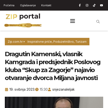
Početna
Oglašavanje
Kontakt
Zip.com.hr
Inspirativne priče
,
Poduzetništvo
,
Turizam
Dragutin Kamenski, vlasnik
Kamgrada i predsjednik Poslovog
kluba “Skup za Zagorje” najavio
otvaranje dvorca Miljana javnosti
19. svibnja 2023.
15:30
snjezanaleljak