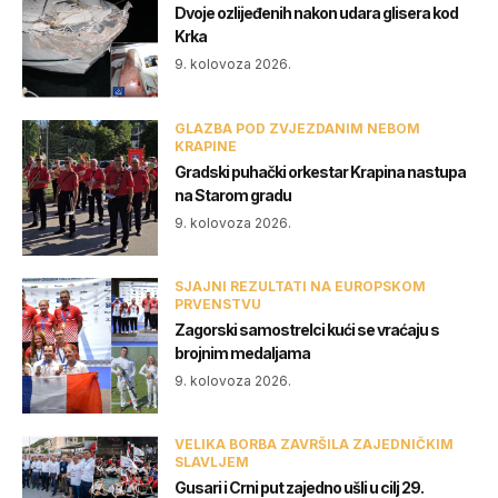
Dvoje ozlijeđenih nakon udara glisera kod
Krka
9. kolovoza 2026.
GLAZBA POD ZVJEZDANIM NEBOM
KRAPINE
Gradski puhački orkestar Krapina nastupa
na Starom gradu
9. kolovoza 2026.
SJAJNI REZULTATI NA EUROPSKOM
PRVENSTVU
Zagorski samostrelci kući se vraćaju s
brojnim medaljama
9. kolovoza 2026.
VELIKA BORBA ZAVRŠILA ZAJEDNIČKIM
SLAVLJEM
Gusari i Crni put zajedno ušli u cilj 29.