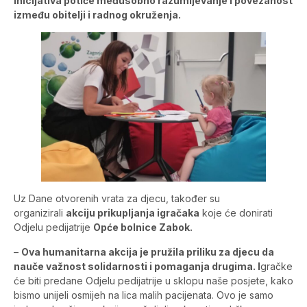
inicijativa potiče međusobno razumijevanje i povezanost
između obitelji i radnog okruženja.
Uz Dane otvorenih vrata za djecu, također su
organizirali
akciju prikupljanja igračaka
koje će donirati
Odjelu pedijatrije
Opće bolnice Zabok.
–
Ova humanitarna akcija je pružila priliku za djecu da
nauče važnost solidarnosti i pomaganja drugima. I
gračke
će biti predane Odjelu pedijatrije u sklopu naše posjete, kako
bismo unijeli osmijeh na lica malih pacijenata. Ovo je samo