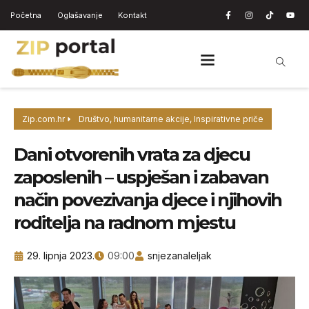
Početna
Oglašavanje
Kontakt
Zip.com.hr
Društvo
,
humanitarne akcije
,
Inspirativne priče
Dani otvorenih vrata za djecu
zaposlenih – uspješan i zabavan
način povezivanja djece i njihovih
roditelja na radnom mjestu
29. lipnja 2023.
09:00
snjezanaleljak