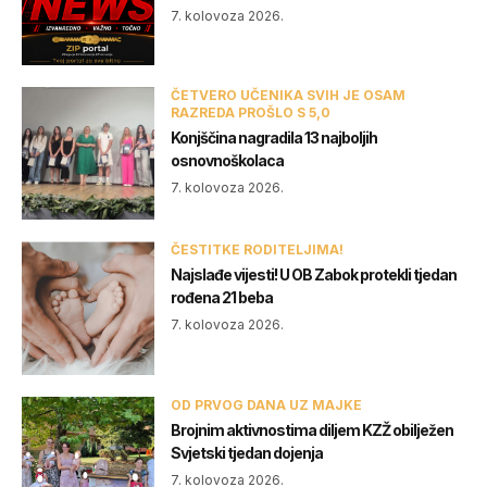
7. kolovoza 2026.
ČETVERO UČENIKA SVIH JE OSAM
RAZREDA PROŠLO S 5,0
Konjščina nagradila 13 najboljih
osnovnoškolaca
7. kolovoza 2026.
ČESTITKE RODITELJIMA!
Najslađe vijesti! U OB Zabok protekli tjedan
rođena 21 beba
7. kolovoza 2026.
OD PRVOG DANA UZ MAJKE
Brojnim aktivnostima diljem KZŽ obilježen
Svjetski tjedan dojenja
7. kolovoza 2026.