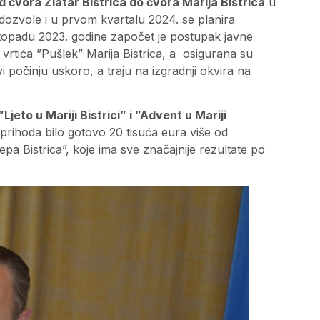
d čvora Zlatar Bistrica do čvora Marija Bistrica
u
 dozvole i u prvom kvartalu 2024. se planira
istopadu 2023. godine započet je postupak javne
vrtića ”Pušlek” Marija Bistrica, a osigurana su
počinju uskoro, a traju na izgradnji okvira na
Ljeto u Mariji Bistrici” i ”Advent u Mariji
i prihoda bilo gotovo 20 tisuća eura više od
pa Bistrica”, koje ima sve značajnije rezultate po