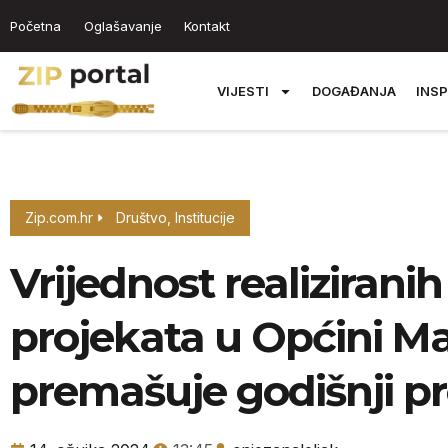
Početna
Oglašavanje
Kontakt
VIJESTI
DOGAĐANJA
INSP
Zip.com.hr
Društvo
,
Institucije
Vrijednost realiziranih
projekata u Općini Mar
premašuje godišnji p