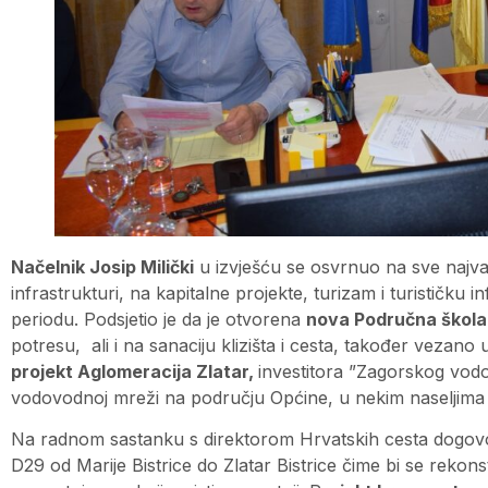
Načelnik Josip Milički
u izvješću se osvrnuo na sve najv
infrastrukturi, na kapitalne projekte, turizam i turističku 
periodu. Podsjetio je da je otvorena
nova Područna škola 
potresu, ali i na sanaciju klizišta i cesta, također veza
projekt Aglomeracija Zlatar,
investitora ”Zagorskog vodo
vodovodnoj mreži na području Općine, u nekim naseljima
Na radnom sastanku s direktorom Hrvatskih cesta dogovore
D29 od Marije Bistrice do Zlatar Bistrice čime bi se rekons