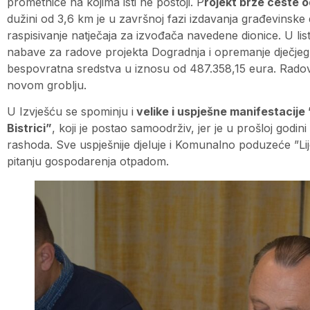
prometnice na kojima isti ne postoji. P
rojekt brze ceste o
dužini od 3,6 km je u završnoj fazi izdavanja građevinske
raspisivanje natječaja za izvođača navedene dionice. U l
nabave za radove projekta Dogradnja i opremanje dječjeg 
bespovratna sredstva u iznosu od 487.358,15 eura. Radovi 
novom groblju.
U Izvješću se spominju i
velike i uspješne manifestacije ”
Bistrici”
, koji je postao samoodrživ, jer je u prošloj godin
rashoda. Sve uspješnije djeluje i Komunalno poduzeće ”Lije
pitanju gospodarenja otpadom.