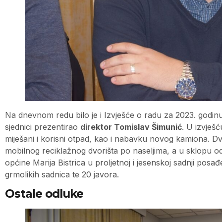
Na dnevnom redu bilo je i Izvješće o radu za 2023. godin
sjednici prezentirao
direktor Tomislav Šimunić
. U izvješ
miješani i korisni otpad, kao i nabavku novog kamiona. Dv
mobilnog reciklažnog dvorišta po naseljima, a u sklopu o
općine Marija Bistrica u proljetnoj i jesenskoj sadnji po
grmolikih sadnica te 20 javora.
Ostale odluke