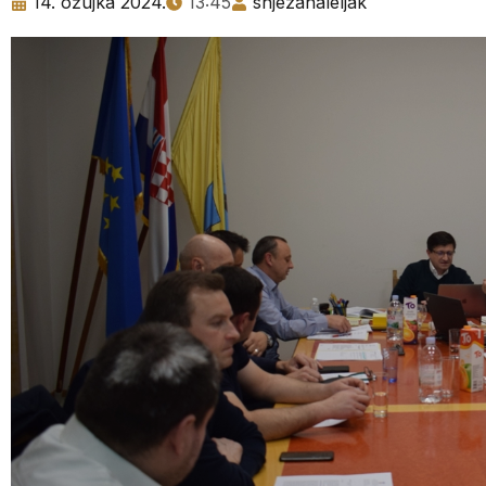
14. ožujka 2024.
13:45
snjezanaleljak