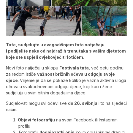
Tate, sudjelujte u ovogodišnjem foto natječaju
i podijelite neke od najdražih trenutaka s vašim djetetom
koje ste uspjeli ovjekovječiti fotićem.
Novi foto natječaj u sklopu
Festivala tata
, već petu godinu
za redom ističe
važnost brižnih očeva u odgoju svoje
djece
. Vrijeme je da se pokaže koliko je važna aktivna uloga
očeva u svakodnevnom odgoju djece, koji kao i žene
sudjeluju u svim bitnim događajima djece.
Sudjelovati mogu svi očevi sve
do 26. svibnja
i to na sljedeći
način:
Objavi fotografiju
na svom Facebook ili Instagram
profilu
Fotografiji
dodaj kratki opis
kojim objašnjavaš dragi ti