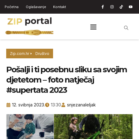
Početna
Oglašavanje
Kontakt
Zip.com.hr
Društvo
Pošalji i ti posebnu sliku sa svojim
djetetom – foto natječaj
#supertata 2023
12. svibnja 2023.
13:30
snjezanaleljak