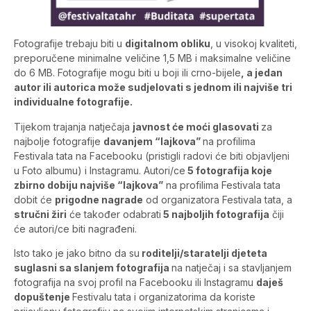
Fotografije trebaju biti u
digitalnom obliku
, u visokoj kvaliteti,
preporučene minimalne veličine 1,5 MB i maksimalne veličine
do 6 MB. Fotografije mogu biti u boji ili crno-bijele
, a jedan
autor ili autorica može sudjelovati s jednom ili najviše tri
individualne fotografije.
Tijekom trajanja natječaja
javnost će moći glasovati
za
najbolje fotografije
davanjem “lajkova”
na profilima
Festivala tata na Facebooku (pristigli radovi će biti objavljeni
u Foto albumu) i Instagramu. Autori/ce
5 fotografija koje
zbirno dobiju najviše “lajkova”
na profilima Festivala tata
dobit će
prigodne nagrade
od organizatora Festivala tata, a
stručni žiri
će također odabrati
5 najboljih fotografija
čiji
će autori/ce biti nagrađeni.
Isto tako je jako bitno da su
roditelji/staratelji djeteta
suglasni sa slanjem fotografija
na natječaj i sa stavljanjem
fotografija na svoj profil na Facebooku ili Instagramu
daješ
dopuštenje
Festivalu tata i organizatorima da koriste