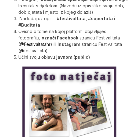
trenutak s djetetom. (Navedi uz opis slike svoju dob,
dob djeteta i mjesto iz kojeg dolaziš)
Nadodaj uz opis –
#festivaltata, #supertata i
#Buditata
Ovisno o tome na kojoj platformi objavljuješ
fotografiju,
označi Facebook
stranicu Festival tata
(
@Festivaltatahr
) ili
Instagram
stranicu Festival tata
(
@festivaltata
)
Učini svoju objavu
javnom (public)