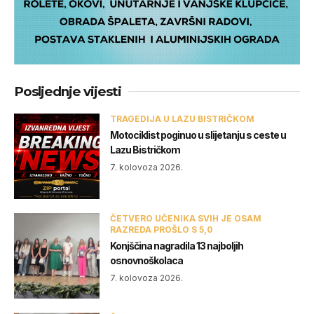
Posljednje vijesti
TRAGEDIJA U LAZU BISTRIČKOM
Motociklist poginuo u slijetanju s ceste u
Lazu Bistričkom
7. kolovoza 2026.
ČETVERO UČENIKA SVIH JE OSAM
RAZREDA PROŠLO S 5,0
Konjščina nagradila 13 najboljih
osnovnoškolaca
7. kolovoza 2026.