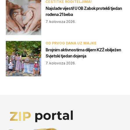
ČESTITKE RODITELJIMA!
Najslađe vijesti! U OB Zabok protekli tjedan
rođena 21 beba
7. kolovoza 2026.
OD PRVOG DANA UZ MAJKE
Brojnim aktivnostima diljem KZŽ obilježen
Svjetski tjedan dojenja
7. kolovoza 2026.