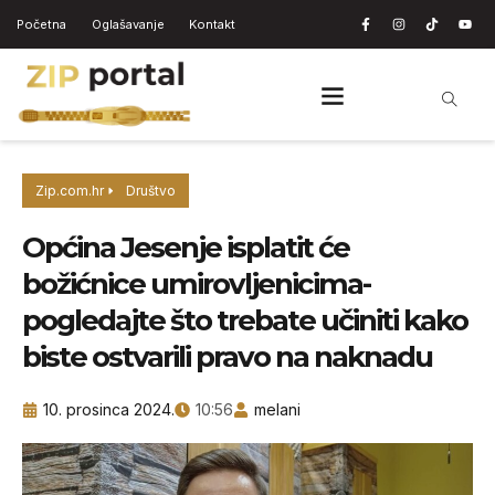
Početna
Oglašavanje
Kontakt
Zip.com.hr
Društvo
Općina Jesenje isplatit će
božićnice umirovljenicima-
pogledajte što trebate učiniti kako
biste ostvarili pravo na naknadu
10. prosinca 2024.
10:56
melani