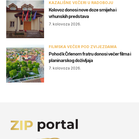
KAZALIŠNE VEČERI U RADOBOJU
Kolovoz donosi nove doze smijeha i
vrhunskih predstava
7. kolovoza 2026.
FILMSKA VEČER POD ZVIJEZDAMA
Pohod k Črlenom fratru donosi večer filma i
planinarskog doživljaja
7. kolovoza 2026.