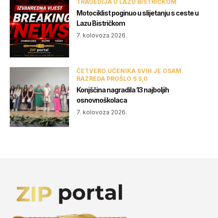
TRAGEDIJA U LAZU BISTRIČKOM
Motociklist poginuo u slijetanju s ceste u
Lazu Bistričkom
7. kolovoza 2026.
ČETVERO UČENIKA SVIH JE OSAM
RAZREDA PROŠLO S 5,0
Konjščina nagradila 13 najboljih
osnovnoškolaca
7. kolovoza 2026.