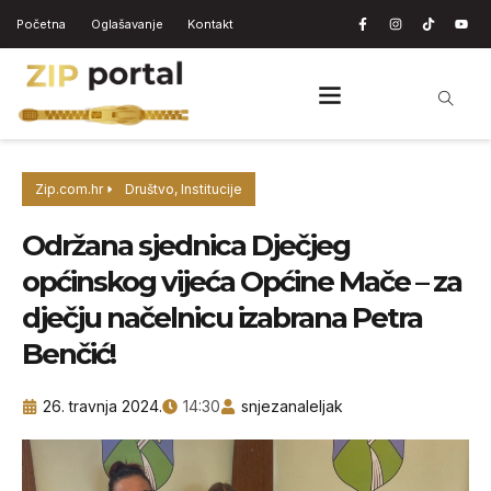
Početna
Oglašavanje
Kontakt
Zip.com.hr
Društvo
,
Institucije
Održana sjednica Dječjeg
općinskog vijeća Općine Mače – za
dječju načelnicu izabrana Petra
Benčić!
26. travnja 2024.
14:30
snjezanaleljak