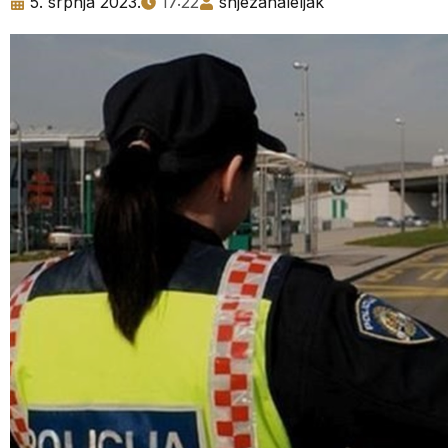
5. srpnja 2023.
17:22
snjezanaleljak