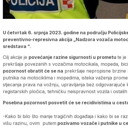
U četvrtak 6. srpnja 2023. godine na području Policij
preventivno-represivna akcija „Nadzora vozača motocik
sredstava “
.
Cilj akcije je
povećanje razine sigurnosti u prometu
te j
prekršaja povezanih s vozačima motocikala, mopeda, bicik
pozornost obratit će se na
prekršaje nepropisne brzine m
putnika na motociklima i mopedima, isteka važenja prometn
stjecanja prava na vožnju, upravljanja bez odgovarajuće kat
registarskih pločica, tehničku neispravnost vozila i ostali
Posebna pozornost posvetit će se recidivistima u ce
-Kako bi bilo što manje tragičnih događaja i kako bi se r
višu razinu, ovim putem
pozivamo vozače i putnike u c