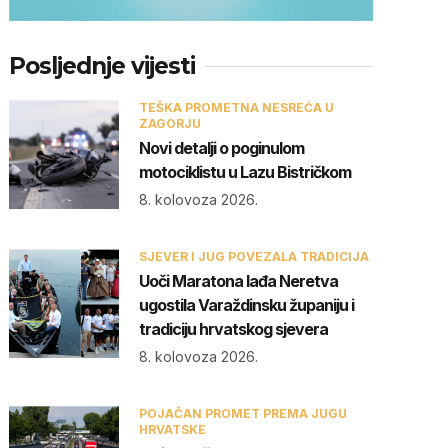
Posljednje vijesti
TEŠKA PROMETNA NESREĆA U
ZAGORJU
Novi detalji o poginulom
motociklistu u Lazu Bistričkom
8. kolovoza 2026.
SJEVER I JUG POVEZALA TRADICIJA
Uoči Maratona lađa Neretva
ugostila Varaždinsku županiju i
tradiciju hrvatskog sjevera
8. kolovoza 2026.
POJAČAN PROMET PREMA JUGU
HRVATSKE