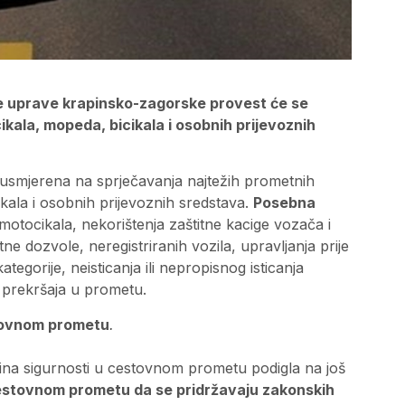
ske uprave krapinsko-zagorske provest će se
ala, mopeda, bicikala i osobnih prijevoznih
e usmjerena na sprječavanja najtežih prometnih
ala i osobnih prijevoznih sredstava.
Posebna
otocikala, nekorištenja zaštitne kacige vozača i
e dozvole, neregistriranih vozila, upravljanja prije
egorije, neisticanja ili nepropisnog isticanja
h prekršaja u prometu.
stovnom prometu
.
azina sigurnosti u cestovnom prometu podigla na još
estovnom prometu da se pridržavaju zakonskih