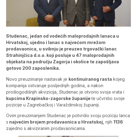
Studenac, jedan od vodećih maloprodajnih lanaca u
Hrvatskoj, ujedno i lanac s najvećom mrežom
prodavaonica, u svibnju je preuzeo trgovački lanac
Strahinjčica d.o.o. koji posluje u 47 maloprodajnih
objekata na području Zagorja i okolice te zapošljava
gotovo 200 zaposlenika.
Novo preuzimanje nastavak je
kontinuiranog rasta
kojeg
kompanija ostvaruje posljednjih godina, a nakon
prošlogodišnjih akvizicija, Studenac je otvorio svoja vrata i
kupcima Krapinsko-zagorske županije
te učvrstio svoje
pozicije u Zagrebačkoj i Varaždinskoj županiji.
Ovim preuzimanjem Studenac je potvrdio svoju poziciju lanca
s
najvećim brojem prodavaonica u Hrvatskoj,
njih
1136
zajedno s akviziranim prodavaonicama.