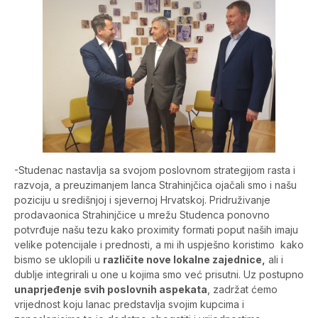
-Studenac nastavlja sa svojom poslovnom strategijom rasta i
razvoja, a preuzimanjem lanca Strahinjčica ojačali smo i našu
poziciju u središnjoj i sjevernoj Hrvatskoj. Pridruživanje
prodavaonica Strahinjčice u mrežu Studenca ponovno
potvrđuje našu tezu kako proximity formati poput naših imaju
velike potencijale i prednosti, a mi ih uspješno koristimo kako
bismo se uklopili u
različite nove lokalne zajednice,
ali i
dublje integrirali u one u kojima smo već prisutni. Uz postupno
unaprjeđenje svih poslovnih aspekata
, zadržat ćemo
vrijednost koju lanac predstavlja svojim kupcima i