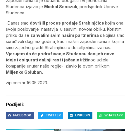
zaposlenicima te je dodatno obogatiti i vrijednostima
Studenca-izjavio je
Michal Senczuk
, predsjednik Uprave
Studenca.
-Danas smo
dovršili proces prodaje Strahinjčice
kojim ona
svoje poslovanje nastavlja u sasvim novom obliku. Koristim
priliku da se
zahvalim svim našim partnerima
s kojima smo
surađivali dugi niz godina, kao i našim zaposlenicima s kojima
smo zajedno gradili Strahinjčicu u desetljećima iza nas.
Vjerujem da će pridruživanje Studencu donijeti nove
ideje i osigurati daljnji rast i jačanje
tržišnog udjela
kompanije unutar naše regije- izjavio je ovom prilikom
Miljenko Goluban.
zip.com.hr 16.05.2023.
Podijeli:
FACEBOOK
TWITTER
LINKEDIN
WHATSAPP