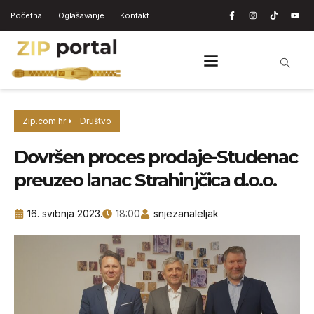
Početna
Oglašavanje
Kontakt
Zip.com.hr
Društvo
Dovršen proces prodaje-Studenac
preuzeo lanac Strahinjčica d.o.o.
16. svibnja 2023.
18:00
snjezanaleljak