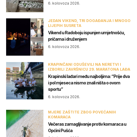
6. kolovoza 2026.
JEDAN VIKEND, TRI DOGAĐANJA I MNOGO
LIJEPIH SUSRETA
Vikend u Radoboju ispunjen umjetnošću,
pričama i druženjem
6. kolovoza 2026.
KRAPINČANI ODUŠEVILI NA NERETVI I
IZBORILI ZAVRŠNICU 29. MARATONA LAĐA
Krapinski lađari među najboljima: “Prije dva
i pol mjeseca nismo znali ništa o ovom
sportu”
6. kolovoza 2026.
MJERE ZAŠTITE ZBOG POVEĆANIH
KOMARACA
Večeras zamagljivanje protiv komaraca u
Općini Pušća